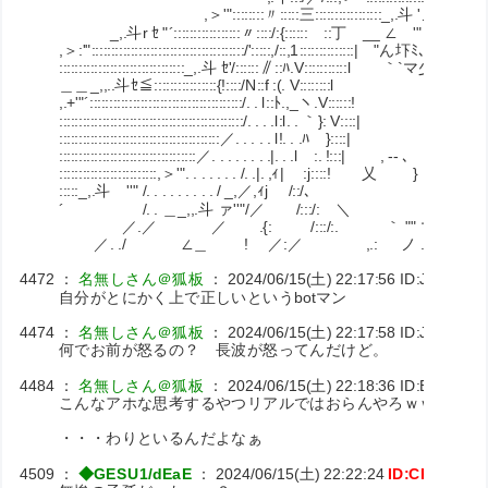
,＞'"::::::::〃:::::三:::::::::::::::::_,.斗 'ノ｀ヽ ´ .|::::::::::::::
_,.斗r ｾ "´:::::::::::::::::〃::::/:{::::::￣::丁 __ ∠ '" ＼ |::::::::::::::::
,＞:'":::::::::::::::::::::::::::::::::::::::/':::::,/::,1::::::::::::::| "ん圷ﾐ､ ＼!::::::
::::::::::::::::::::::::::::::::_,.斗 ｾ'/::::::∥::ﾊ.V:::::::::::l ｀`マ少㌦ ｢´l:::
＿＿_,,..斗ｾ≦::::::::::::::::{!::::/N::f :(. V::::::::l V l:::::::
,.+'"´:::::::::::::::::::::::::::::::::::::::/. . l::ﾄ.,_ヽ.V::::::! ,
:::::::::::::::::::::::::::::::::::::::::::::::/. . . .l:l. . ｀}: V::::| ,
:::::::::::::::::::::::::::::::::::::::::／. . . . . l!. . .ﾊ }::::
:::::::::::::::::::::::::::::::::::／. . . . . . . .|. . .l :. !:::| , -- ､
:::::::::::::::::::::::::,＞'". . . . . . . /. .|. ,ｨ| :j::::! 乂 } ／:
:::::_,.斗 ''" /. . . . . . . . . / _,／,ｨj /::/､ ￣ /..{::::::::
´ /. . ＿_,,.斗 ァ''"/／ /:::/: ＼ ,.｡＜.ヽ.V:::::
／.／ ／ .{: /:::/:. ｀ "" マ ￣v .Yv:::
／. ./ ∠＿ ! ／:／ ,.: ノ .V _ V .|..ヽ
4472
：
名無しさん＠狐板
：
2024/06/15(土) 22:17:56
ID:JorzIZwB
自分がとにかく上で正しいというbotマン
4474
：
名無しさん＠狐板
：
2024/06/15(土) 22:17:58
ID:JYuEC0
何でお前が怒るの？ 長波が怒ってんだけど。
4484
：
名無しさん＠狐板
：
2024/06/15(土) 22:18:36
ID:EzzZGG
こんなアホな思考するやつリアルではおらんやろｗｗｗ
・・・わりといるんだよなぁ
4509
：
◆GESU1/dEaE
：
2024/06/15(土) 22:22:24
ID:CKuxpFn