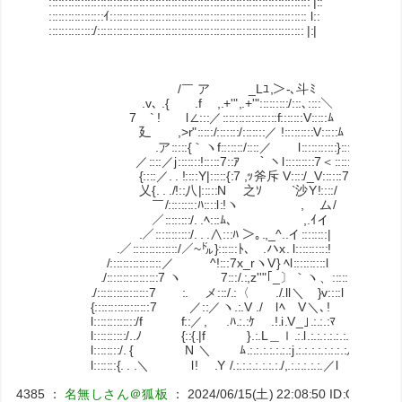
::::::::::::::::::::::::::::::::::::::::::::::::::::::::::::::::::::::::::::::::: |::
:::::::::::::::::ｲ::::::::::::::::::::::::::::::::::::::::::::::::::::::::::::: l::
::::::::::::::/:::::::::::::::::::::::::::::::::::::::::::::::::::::::::::::::: |:|
/￣ ア _Lﾕ,＞-､斗ﾐ
.v､ .{ .f ,.+'",.+'":::::::::/:::､::::＼
7 ` ! l∠:::／:::::::::::::::::f:::::::V:::::ﾑ
廴 ,>r":::::/:::::::/:::::::／ !:::::::::V:::::ﾑ
.ア:::::{｀ヽf:::::::/::::／ l:::::::::::}::::::::ﾊ
／::::／j:::::::!:::::7::ｱ ￣｀ヽl:::::::::7＜::::
{::::／. . !::::Y|:::::{:7 ,ｯ斧斥 V::::/_V::::::7
乂{. . ./!::八|:::::N 之ｿ `沙Y!:::
￣/:::::::::ﾊ::::l:!ヽ , ム/
／::::::::/. .ﾍ:::ﾑ､ ,.ｲイ
.／:::::::::::/. . .∧:::ﾊ ＞｡.,_^..イ::::::::|
.／::::::::::::::/／~㌦}::::::ﾄ､ .ハx. l::::::::::!
/::::::::::::::::／ ^!:::7x_rヽV} ﾍl::::::::::l
./::::::::::::::::7 ヽ 7:::/.:,z''"｢_〕｀ヽ、::::::!
./::::::::::::::::7 :. メ:::/.:〈 ./.ll＼ }v::::l
{:::::::::::::::::7 ／::／ヽ.:.V ./ lﾍ V＼､!
l:::::::::::::/f f::／, .ﾊ.:.:ｹ .!.i.V_｣.:.:.:ﾏ
l::::::::::/..ﾉ {::{.|f }.:.L＿ｌ.:.l.:.:.:.:.:.:.:.:\
l::::::::/. { N ＼ ﾑ.:.:.:.:.:.:.:j.:.:.:.:.:.:.:.:ル
l:::::::{. . .＼ l! .Y /.:.:.:.:.:.:.:./,.:.:.:.:.:.／l
4385
：
名無しさん＠狐板
：
2024/06/15(土) 22:08:50
ID:OWQEp7