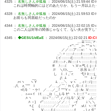
4325
：
名無しさん＠狐板
：
2024/06/15(土) 21:59:44
ID:K71vma1
これは時間軸的にはどのあたりか、もう一月以上たってるの
4328
：
名無しさん＠狐板
：
2024/06/15(土) 21:59:53
ID:hhbJMV
お前らも同居組だったのか
4344
：
名無しさん＠狐板
：
2024/06/15(土) 22:02:15
ID:d6l8KIN
この二人は対等の関係じゃなくて、ない夫が見下してたんや
4345
：
◆GESU1/dEaE
：
2024/06/15(土) 22:02:21
ID:CKuxpFn
,...≧'ﾆﾆﾆ,'ァ-.ミ
,.+'"::￣_:>- ''''':vヽ::::::＼
／／:::::ア:::::v::｀ヽ:::V V::::::ﾑ
.,.'::〃::::::::/::::::::f:::::::::ﾊ::::V V:::::::
/,イ::::::::::/{::::::::::!:::::::::::::!::::l_｢,ヽ:::
.//.f::::::-ｧ ､lN::::::lヽ::::::::::l:::::|{ア::::::l
ff .!::::::/. ヽ.V::r‐气ミ:j::
.l! ＼f.ﾄ､__ ` 示斥 ﾑ::::｢ヾ, V::
し .l. . l ,,¨ r: 弋ｿ ﾈ::::::j_/::V.V
__ .j!. .ﾑ _ '''' ﾑ:::/:::::::::ﾍ V
.r<ヽ ヽ.Y ﾑ. . ...＼ vヽ ,.ィ/::::/.|::::::::::::::㍉
..八ゞz,`''''" l ／. . ..／￣.` ｧr.く,斗:::/. .l::::::::::::::| ㍉
<f,斗｀ ｰ ケ! ／. . ..／_.｢ ""''Y＜ ,.|::::fv. .V:::::::::::! ﾊV
.ゝr‐== ｲ l f. . . ._/z〈,,_L斗 ｾ^ ヽ l:::::! `''＜:::::::::: .| }
.ﾊ ヽ l.l＞'".:.:`ｰ",ィ／/.L斗' .乂::V ,ム:::V:! ~
.ﾊ ：} r'".:.:.:.:.:.:.:.:／／.:〈ゝ-イ .i.＼＼ .!::::ﾍv
ﾍ.{ .{.:.:.:.:.:.:.:／／.:.:.:.:.:.` ァ" .vl./. ヽ:::Y l.V::::ヽ
ﾍ V.:.:.:.:.f.:/.:.:.:.:.:.:.:.:.:.:.:f ､ \ .r 彡" l. ＼::::