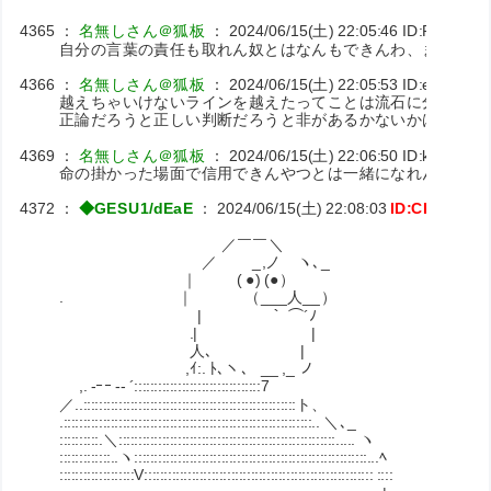
4365
：
名無しさん＠狐板
：
2024/06/15(土) 22:05:46
ID:RoCNgc
自分の言葉の責任も取れん奴とはなんもできんわ、ましてや
4366
：
名無しさん＠狐板
：
2024/06/15(土) 22:05:53
ID:eD1OXNa
越えちゃいけないラインを越えたってことは流石に分かれ
正論だろうと正しい判断だろうと非があるかないかは別だぞ
4369
：
名無しさん＠狐板
：
2024/06/15(土) 22:06:50
ID:k+P4qsA
命の掛かった場面で信用できんやつとは一緒になれん
4372
：
◆GESU1/dEaE
：
2024/06/15(土) 22:08:03
ID:CKuxpFn
／￣￣＼
／ _,ノ ヽ､_
｜ ( ●) (●） 俺は怒
. ｜ （___人__）
| ｀ ⌒´ﾉ
.| |
人､ |
,ｲ:. ﾄ､ヽ、 __ ,_ ノ
,. -ｰｰ -‐ ´::::::::::::::::::::::::::::::::7
／..::::::::::::::::::::::::::::::::::::::::::::::::::::::ト、
.:::::::::::::::::::::::::::::::::::::::::::::::::::::::::::::::.. ＼､_
::::::::::.＼:::::::::::::::::::::::::::::::::::::::::::::::::::::::..... ヽ
:::::::::::::..ヽ:::::::::::::::::::::::::::::::::::::::::::::::::::::::::::...ﾍ
:::::::::::::::::::V:::::::::::::::::::::::::::::::::::::::::::::::::::::::::: ::::