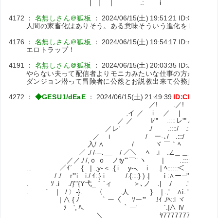
| | | .: i
4172
：
名無しさん＠狐板
：
2024/06/15(土) 19:51:21
ID:GXesIR
人間の家畜化はありそう。ある意味そういう進化をしてきた
4176
：
名無しさん＠狐板
：
2024/06/15(土) 19:54:17
ID:rdDY7F
エロトラップ！
4191
：
名無しさん＠狐板
：
2024/06/15(土) 20:03:35
ID:J1j9ICUr
やらない夫って配信者よりモニカみたいな仕事の方があって
ダンジョン潜って冒険者に公然とお説教出来て公務員だから
4272
：
◆GESU1/dEaE
：
2024/06/15(土) 21:49:39
ID:CKuxpFn
／! .／!
,イ ／ i ／ | ／!
／ ／ ﾚ'" .::::レ'" /.|
／レ' ./ .::::/ .:::/ :ﾚ'!
／ i / ー-､/ .:::/ / ,
入/ ∧ / ヾ ￣｀ﾍ /／/
／ ./ /-‐-､__ / ／＼ ﾍ .i .∠＿＿_
／／./ /,ｏ ｏ ノty'"￣¨ ヽ | .
... ／ｲ´ { | .,y-＜ .{ i y‐-､ i .| ﾍ::::::＜＿
/ ./ r'"i i./ ｲ::} i ゞ /.{::::} )
. ｿ .i ./}'"{Y弋_｀´ィ ＞､ノ .| ./ .',
. ´ | / 〉-}. 〈 .人 } | 
| ∧ { ﾉ ｀ー〈 ｿー'" .!ｲ ./ﾍ::l ヾ
ｿ ', ﾊ､ ｀ー' ´.|∧ Ⅳ
＼ ﾔ7777777