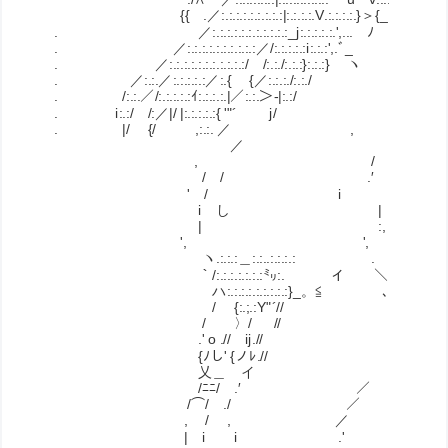
{{ .／:.:.:.:.:.:.:.:.:|:.:.:.:.V.:.:.:.:.}＞{_:.:/
. ／:.:.:.:.:.:.:.:.:.:.:_j:.:.:.:.:.',
. ／:.:.:.:.:.:.:.:.:.:／/:.:.:.:.:i:.:.:',
. ／:.:.:.:.:.:.:.:.:.:.:/ /:.:./:.:.:}
. ／:.:.／:.:.:.:.:／:.{ {／:.:.:
. /:.:.／/:.:.:.:.:ｲ:.:.:.:.|／:.:.＞-|
. i:.:/ /:／|/ |:.:.:.:.:{ '"´ j
. |/ {/ ,:.:. ／ , i
／ ′ J
, / 
/ / .′ ,:
' / i 
i し |
| :, u
', ',
ヽ.:.:.:＿:.:..:.:.
｀/:.:.:.:.:.:.:㍉:. イ ＼ .:.:.:.:.
ハ:.:.:.:.:.:.:.:.:}_。≦ ､ ヽr''´:.
/ {:.;.:Y"´// ＼. | Y:
/ 〉/ // | ヽ:
.' o .// ij.// | }
{ﾉし' {ノﾚ.// .ｲ| 0
乂＿ イ ／ .|ノ（ﾉ 
/ﾆﾆ/ .′ ／ .乂＿＿
/⌒/ ./ ／ |ﾆ
, / , ／ .|:⌒
| i i .' 