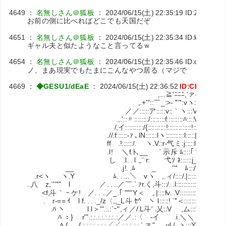
4649
：
名無しさん＠狐板
：
2024/06/15(土) 22:35:19
ID:ZTrtLqOv
お前の側に比べればどこでも天国だぞ
4651
：
名無しさん＠狐板
：
2024/06/15(土) 22:35:34
ID:kWbNVu
ギャル夫と似たようなこと言ってるｗ
4654
：
名無しさん＠狐板
：
2024/06/15(土) 22:35:46
ID:qFcY9ha
ノ、まあ現実でもたまにこんなやつ居る（マジで
4669
：
◆GESU1/dEaE
：
2024/06/15(土) 22:36:52
ID:CKuxpFn
,...≧'ﾆﾆﾆ,'ァ-.ミ
,.+'"::￣_:>- ''''':vヽ::::::＼
／／:::::ア:::::v::｀ヽ:::V V::::::ﾑ
.,.'::〃::::::::/::::::::f:::::::::ﾊ::::V V:::::::
/,イ::::::::::/{::::::::::!:::::::::::::!::::l_｢,ヽ:::
.//.f::::::-ｧ ､lN::::::lヽ::::::::::l:::::|{ア::::::l
ff .!::::::/. ヽ.V::r‐气ミ:j:::::l:V V:::l
.l! ＼f.ﾄ､__ ` 示斥 ﾑ:::
し .l. . l ,,¨ r: 弋ｿ ﾈ::::::j_/::V.V
__ .j!. .ﾑ _ '''' ﾑ:::/::
.r<ヽ ヽ.Y ﾑ. . ...＼ vヽ ,.ィ/::::/.|::::::::::::::㍉
..八ゞz,`''''" l ／. . ..／￣.` ｧr.く,斗:::/. .l::::::::::::::| ㍉
<f,斗｀ ｰ ケ! ／. . ..／_.｢ ""''Y＜ ,.|::::fv. .V:::::::::::! ﾊV
.ゝr‐== ｲ l f. . . ._/z〈,,_L斗 ｾ^ ヽ l:::::! `''＜:::::::::: .| }
.ﾊ ヽ l.l＞'".:.:`ｰ",ィ／/.L斗' .乂::V ,ム:::V:! ~
.ﾊ ：} r'".:.:.:.:.:.:.:.:／／.:〈ゝ-イ .i.＼＼ .!::::ﾍv
ﾍ.{ .{.:.:.:.:.:.:.:／／.:.:.:.:.:.` ァ" .vl./. ヽ:::Y l.V::::ヽ