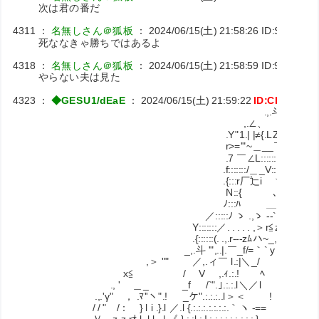
次は君の番だ
4311
：
名無しさん＠狐板
：
2024/06/15(土) 21:58:26
ID:SfalHI/x
死ななきゃ勝ちではあるよ
4318
：
名無しさん＠狐板
：
2024/06/15(土) 21:58:59
ID:9XBjTiJ5
やらない夫は見た
4323
：
◆GESU1/dEaE
：
2024/06/15(土) 21:59:22
ID:CKuxpFn
.,.斗 ‐‐‐‐- ミ
,.∠、 rzzzzzx 
.Y"1.| |≠{.LZZ｣._}-=..,_
r>='"~＿__￣￣ ｀`～
.7 ￣∠L::::::｢:二''''ﾏ≦s｡
.f:::::::/＿_V::::| ＿_v
.{:::r厂辷i ヾ 弋乃.!:::H::
N::{ ､ !::j7:
ﾉ:::ﾊ ＿ .l:::|V:::
／:::::ﾉ ゝ .,ゝ --` _ ィ'l:: l. V::
Y:::::::／. . . . . ,＞r≦z=''l::::l. . !:::
.{::::::(. .,.r---zﾑハ~_,.斗.!:::lヽ. l::::
_,.斗 '",..|.￣_f/=｀` y .川 ヽ:::::
,＞ ''" ／,.ィ￣ l.:|＼_/ i .V:::::
x≦ / V ,.ｨ.:.! ﾍ .k .l::::::::
., ' ＿_ _f /`".｣.:.:.l＼／l .! -.l::::::::
.,.'γ" ， .ﾏ''ヽ".! _ケ".:.:.:..l＞＜ ! .V:::::::
/ / " /： } l i .}.l ／.l {.:.:.:.:.:.:.:.｀ヽ -== l ',::::