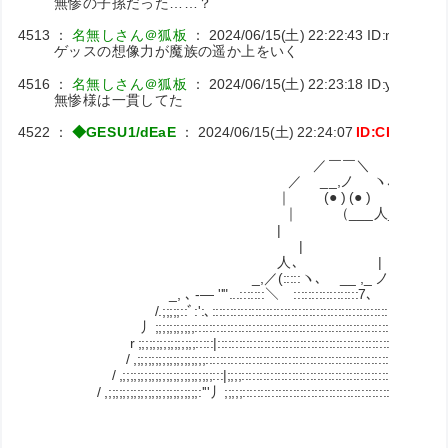
無惨の子孫だった……？
4513
：
名無しさん＠狐板
：
2024/06/15(土) 22:22:43
ID:nHIzUh5
ゲッスの想像力が魔族の遥か上をいく
4516
：
名無しさん＠狐板
：
2024/06/15(土) 22:23:18
ID:y3Nmno
無惨様は一貫してた
4522
：
◆GESU1/dEaE
：
2024/06/15(土) 22:24:07
ID:CKuxpFn
／￣￣＼
／ __,ノ ヽ､_ だけど繰
｜ (● ) (● )
｜ （___人__）i 謝る
| ﾉ
| |
人､ |
_,／(:::::ヽ､ __ ,_ ノ
_, ､ -― ''"...:::::::＼ ::::::::::::::::::7、
/.;;;;;::ﾞ:':､::::::::::::::::::::::::::::::::::::::::::::::::::..-､_
丿;;;;;;;;;;;::::::::::::::::::::::::::::::::::::::::::::::::::::::::::::::::ﾞ'ｰ
r ;;;;;;;;;;;;;;;;:::::|::::::::::::::::::::::::::::::::::::::::::::::::::::::::: |:: !
/ ,;;;;;;;;;;;;;;;;;;;::::::::::::::::::::::::::::::::::::::::::::::::::::::::::::: i:: |
/ ,;;;;;;;;;;;;;;;;;;;;;;;;;:::|;;;;::::::::::::::::::::::::::::::::::::::::::::::::::: |:: i
/ ,;;;;;;;;;;;;;;;;;;;;;;;;;:'''丿;;;;;::::::::::::::::::::::::::::::::::::::::::::::::: l:: !