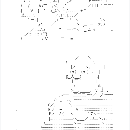
/''"./ //￣￣,. 斗ｬ . . . ,＞ '' " ￣￣ ア:::::::::::,.+'" ｀ﾒ::/,:::::::::::
/. . ..{ .// /￣ ,..｡＜ . . , '. . . . . . . . .._∠ LLL..' 二二二 ィ VV::::::::
.{. . . . V { ' ./_ﾑ＼ ＼,'. . . . . ,.+'"´ , __￣￣}.V:::::::
乂. . . `''.! ／,ｨ＼|. . . ／ | ￣.孑. .V:::::::::::
` ー-.| ,＞''"´ .!. ..∧ }ヽ .:| !. . . V:::::::
,ｨﾍ ／ ヽ. {:::` ー -- ｧ'. ﾉ .::! .l. . . . .V::
／:::::∧./ '''' =―-`''＜＿_,∠ ィ .::l: ,'. . . . . .V::
.／:::::::::〈''"{ _ .::j .ﾑ. . . . . . }::::
/:::::::::::::::::ヽ V ￣ ＝ - ..... ..::/ ﾑ. . . . . . .
／￣￣＼
/ ＼
|ノ ヽ､_ .| こ
（●）（● ） . |
|(_人__） .| 行
| ⌒ ´ |
ヽ ./ﾚ、
>__､____, "/::::） ､＿_
,. -ｰー「二二二 :::::／:::ノ:::::::::..ヽ
/::_,,. -‐､ .::::::::::::::::::::::::::::::::::::::::::::::.∧
r'／,. -‐ ＼ :::::::::::::::::::::::::::::::::::::::::::::.∧
. !/ ノ -‐ V::::::::::::::::::::::::,′:::::::::::::::: j
i!ノI_ﾉく__ヽ ｀7ヽ::::::::::::::::l::::::::::::::::::
|:::::::::l::::::::::::へ___／::::/::::ヽ､/:::::::::::::::::: /
/::::::::::l::::::::::::::::ヽー:::::::::::::::::::ヽ::::::::::::::: /
. /:::::::::::::l:::::::::::::::::::ヽ::::::::::::::::::::::::::::::::::::: /