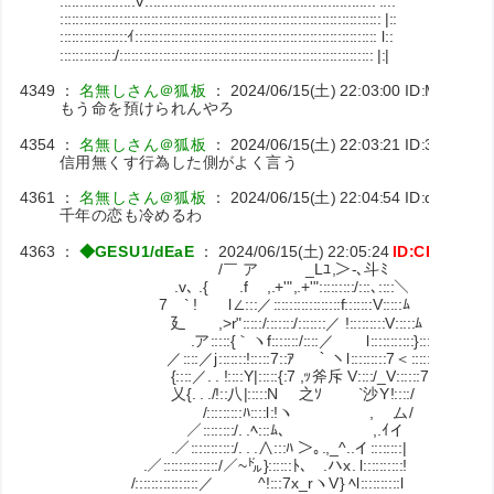
:::::::::::::::::::V:::::::::::::::::::::::::::::::::::::::::::::::::::::::::: ::::
::::::::::::::::::::::::::::::::::::::::::::::::::::::::::::::::::::::::::::::::: |::
:::::::::::::::::ｲ::::::::::::::::::::::::::::::::::::::::::::::::::::::::::::: l::
::::::::::::::/:::::::::::::::::::::::::::::::::::::::::::::::::::::::::::::::: |:|
4349
：
名無しさん＠狐板
：
2024/06/15(土) 22:03:00
ID:Msx2mhz
もう命を預けられんやろ
4354
：
名無しさん＠狐板
：
2024/06/15(土) 22:03:21
ID:3e7UWp
信用無くす行為した側がよく言う
4361
：
名無しさん＠狐板
：
2024/06/15(土) 22:04:54
ID:d6l8KIN
千年の恋も冷めるわ
4363
：
◆GESU1/dEaE
：
2024/06/15(土) 22:05:24
ID:CKuxpFn
/￣ ア _Lﾕ,＞-､斗ﾐ
.v､ .{ .f ,.+'",.+'":::::::::/:::､::::＼
7 ` ! l∠:::／:::::::::::::::::f:::::::V:::::ﾑ
廴 ,>r":::::/:::::::/:::::::／ !:::::::::V:::::ﾑ
.ア:::::{｀ヽf:::::::/::::／ l:::::::::::}::::::::ﾊ
／::::／j:::::::!:::::7::ｱ ￣｀ヽl:::::::
{::::／. . !::::Y|:::::{:7 ,ｯ斧斥 V::::/_V::::::7
乂{. . ./!::八|:::::N 之ｿ `沙Y
￣/:::::::::ﾊ::::l:!ヽ , ム/
／::::::::/. .ﾍ:::ﾑ､ ,.ｲイ
.／:::::::::::/. . .∧:::ﾊ ＞｡.,_^..イ::::::::|
.／::::::::::::::/／~㌦}::::::ﾄ､ .ハx. l::::::::::!
/::::::::::::::::／ ^!:::7x_rヽV} ﾍl::::::::::l