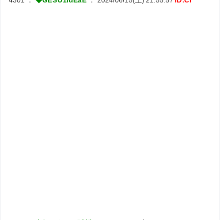
┌──────
│::::::::::::::::::::::::::
│::::::::::::::::::::::::::
│::::::::::::::::::::::::::
│::::::::::::::::::::::::::
└──────
┌───
│::::::::::::::
│:::::::::::::
└──
┌─
│ :: 
└─
┌
└