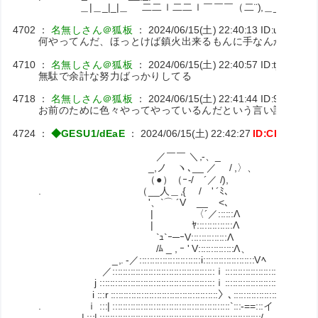
＿|＿_|_|＿ 二二ｌ二二ｌ￣￣￣（二¨),＿_／ ￣
4702
：
名無しさん＠狐板
：
2024/06/15(土) 22:40:13
ID:u3wzn+7
何やってんだ、ほっとけば鎮火出来るもんに手なんか出すな
4710
：
名無しさん＠狐板
：
2024/06/15(土) 22:40:57
ID:tjV89fjL
無駄で余計な努力ばっかりしてる
4718
：
名無しさん＠狐板
：
2024/06/15(土) 22:41:44
ID:9jvFuaiL
お前のために色々やってやっているんだという言い訳が欲し
4724
：
◆GESU1/dEaE
：
2024/06/15(土) 22:42:27
ID:CKuxpFn
／￣￣ ＼,-、_
_,ノ ヽ､__ ／ / ,〉、
（●）（ｰ-/ ´／ /), デカ乳
. （__人＿,{ / ' ´ﾐ､
'、`⌒ ´V __ <､ 俺は
| 〈´／::::::Λ
| ﾔ::::::::::::::Λ
`ｭ`ｰ─ｰV::::::::::::::Λ
/ﾑ _ , ｰ ' V::::::::::::::Λ、
_,. -／::::::::::::::::::::::::i::::::::::::::::::::Vﾍ
／::::::::::::::::::::::::::::::::::::::::ｉ::::::::::::::::::::.∨}
j :::::::::::::::::::::::::::::::::::::::::::::ｉ::::::::::::::::::::::ﾚ;
i :::r ::::::::::::::::::::::::::::::::::::::::::〉､:::::::::::::::::::ﾉ
. ｉ :::| ::::::::::::::::::::::::::::::::::::::::::::::`:::-==:::イ
. | :::| :::::::::::::::::::::::::::::::::::::::::::::::::::::::::::::::/