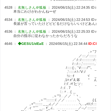
4528
：
名無しさん＠狐板
：
2024/06/15(土) 22:24:35
ID:inSTxQA
本当にわけがわかんねーぜ
4534
：
名無しさん＠狐板
：
2024/06/15(土) 22:24:53
ID:rAscoCE
長波が言っていたけどビビるだけならいいけどあんだけ説教
4536
：
名無しさん＠狐板
：
2024/06/15(土) 22:25:33
ID:rAscoCE
自分の指示に従わなかったからだろうな
4646
：
◆GESU1/dEaE
：
2024/06/15(土) 22:34:44
ID:CKuxpFn
,.斗 ‐-ミ,ユ
,＞''ア´::::::,::::::::´―
／::::／:::::::::::/:::,::::::::::::::',
／:/:::/::::::::::::::/::,ｲ::::::::::::::::l::::
/::::/::::,':::::::::::::,.':, ' !::::::::::::::::!::
/::::::{::, ' V:::::::/''"､ V::::::::::::|::::::::::
,'::::::∧!-‐'V::/ ￣｀＼::::::::l:::
!:i::::f ヾ _LﾕﾕﾕL_ `ｰ:l:::::::::::::::,':::
,1ﾊ:ｫ"え坏 " ん 沁 斥,::::::::::::
/::l'..ﾊ! 辷ソ:: _辷z勿 '^ ,':::::::::::::::l::::
/:::/. . 7 ｀ ￣¨゛ ／:::::::::::::::::|::::
〈::〃. . { ＿ ／,.ィ:::::::::::::i::::|:::
,＞''"/. . ／／ ｀丶、 /／ /::::::::::::::,!:::|:::::::
,＞''"::::::::::/. ／／ . . . . . . ＼ .{:{,../:::::::::::::::/|::::!:::
,.+'"::::::::＿_,∠／／ . . . . . . . . . . .＼.. ｡rl:l,ｲ::::::::::::::,.'. .!:::|:
／.ィ '"￣＿,.. ｬ'_∠、. . . . . . . . . . . . ／-‐／:::::::::::::∠_. . |:::|::::::