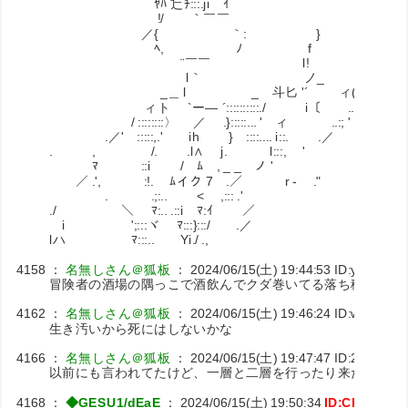
ﾔﾊ 辷ﾁ:::.ji ｲ
!/ ｀￣￣ {
／{ ｀: } i
ゝﾍ, ﾉ f :
ゝ¨￣￣ l! { _
l｀ ノ_ ﾑ斗 
_＿ l _ 斗匕 '´ ィ( ..::〉' ∧
ィト `ー― ´::::::::::./ i〔 ..::ｲ 
/ ::::::::〉 ／ .}:::::... ' ィ ..:; ' .
.／' :::::,.' ih } ::::.... i::. .／
. , /. .l∧ j. l:::,
ﾏ ::i / ﾑ , _ _ ノ
／ .', :!. ﾑイク 7￣.／ r ‐
.ゝ .;:.. < ,::: 
./ ＼ ﾏ:.. .::i 
i ';:::ヾ ﾏ:::}:::/ .
lハ ﾏ:::.. Yi./
4158
：
名無しさん＠狐板
：
2024/06/15(土) 19:44:53
ID:yx2VBP7
冒険者の酒場の隅っこで酒飲んでクダ巻いてる落ち穂拾いの
4162
：
名無しさん＠狐板
：
2024/06/15(土) 19:46:24
ID:wmntrOfr
生き汚いから死にはしないかな
4166
：
名無しさん＠狐板
：
2024/06/15(土) 19:47:47
ID:2wBnaqx
以前にも言われてたけど、一層と二層を行ったり来たりして
4168
：
◆GESU1/dEaE
：
2024/06/15(土) 19:50:34
ID:CKuxpFn