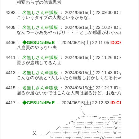
相変わらずの他責思考
4392
：
名無しさん＠狐板
：
2024/06/15(土) 22:09:30
ID:IuzZi3X6
こういうタイプの人割といるからな。
4405
：
名無しさん＠狐板
：
2024/06/15(土) 22:10:27
ID:pYlFFza
なんつーかああやっぱり・・・としか感想がわかんわ。どこ
4406
：
◆GESU1/dEaE
：
2024/06/15(土) 22:11:05
ID:CKuxpFn
八崩賢のやらない夫
4411
：
名無しさん＠狐板
：
2024/06/15(土) 22:11:26
ID:k+P4qsA
賢さが崩壊してるんよ
4413
：
名無しさん＠狐板
：
2024/06/15(土) 22:11:43
ID:y3Nmno
こんなのがあと7人もいたら頭越しおかしくなるわw
4415
：
名無しさん＠狐板
：
2024/06/15(土) 22:12:17
ID:u3wzn+7
居るか居ないかではこんな人間は居るけど、お近づきになり
4417
：
◆GESU1/dEaE
：
2024/06/15(土) 22:12:33
ID:CKuxpFn
(
＼ __ ,.斗-､
,＞'"⌒ " ''''''＜:::::､::::::::::＼ 
,.+'"::::::::::::::::/:::::::::::::,:⌒:V:::::::::::ﾊ:.x'
／::::::::::, ':::::::::/::::::::::::::,'::::::::::V:::::::::::::V:
乂＿,...／:::::::::::::/::::::::::,f:::::::::::::::,'::::::::::::::V:::::::::::::V::
,.'::::::::::::::::/::::::::::/ |::::::::::::::{V::::::::::::::V::::::::::::