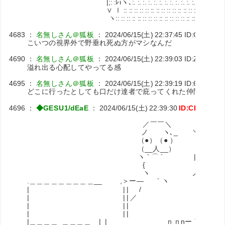
|;: :ﾚiヽ､:. :. :. :. :. :. :. :. :. :. :. :. :. :. :. :. :. :.
∨ ｌ :: :: :: :: :: :: :: :: :: :: :: :: :: :: :: :: :: :: :: 
ヽ:: :: :: :: :: :: :: :: :: :: :: :: :: :: :: :: :: :: :: :: ::
4683
：
名無しさん＠狐板
：
2024/06/15(土) 22:37:45
ID:GXesIR
こいつの視界外で野垂れ死ぬ方がマシなんだ
4690
：
名無しさん＠狐板
：
2024/06/15(土) 22:39:03
ID:ZTrtLqOv
溢れ出る心配してやってる感
4695
：
名無しさん＠狐板
：
2024/06/15(土) 22:39:19
ID:6s+pHn1
どこに行ったとしても口だけ達者で庇ってくれた仲間を見捨
4696
：
◆GESU1/dEaE
：
2024/06/15(土) 22:39:30
ID:CKuxpFn
／￣￣＼
ノ ヽ､_ ＼
（●）（● ） | 長波の裸
（__人__） |
ヽ｀⌒ ´ | 俺がひとつ
{ | 消し切るこ
ヽ ノ
.＿＿＿＿＿＿＿＿＿__ ,＞ー― ｀ヽ
| | | / ヽ
| | | ／ ＼＿＿
| | | ､ ヽ |
| | | ヽ ヽ ｌ
|＿＿＿＿_＿＿＿＿__|_| ｎｎnー ⌒ | | |