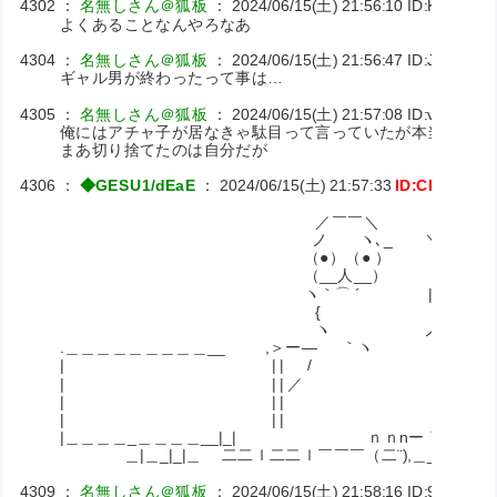
4302
：
名無しさん＠狐板
：
2024/06/15(土) 21:56:10
ID:K1pnQC
よくあることなんやろなあ
4304
：
名無しさん＠狐板
：
2024/06/15(土) 21:56:47
ID:J2MWJA
ギャル男が終わったって事は…
4305
：
名無しさん＠狐板
：
2024/06/15(土) 21:57:08
ID:vaEWsQ
俺にはアチャ子が居なきゃ駄目って言っていたが本当に言葉
まあ切り捨てたのは自分だが
4306
：
◆GESU1/dEaE
：
2024/06/15(土) 21:57:33
ID:CKuxpFn
／￣￣＼
ノ ヽ､_ ＼
（●）（● ） |
（__人__） |
ヽ｀⌒ ´ |
{ |
ヽ ノ
.＿＿＿＿＿＿＿＿＿__ ,＞ー― ｀ヽ
| | | / ヽ
| | | ／ ＼＿＿
| | | ､ ヽ |
| | | ヽ ヽ ｌ
|＿＿＿＿_＿＿＿＿__|_| ｎｎnー ⌒ | | |
＿|＿_|_|＿ 二二ｌ二二ｌ￣￣￣（二¨),＿_／ ￣
4309
：
名無しさん＠狐板
：
2024/06/15(土) 21:58:16
ID:9xuRhYt