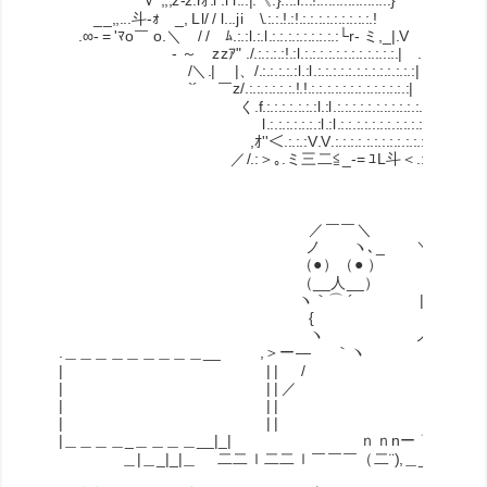
Ｖ ,,,z-z.rｵ.l .l l...|.《.}.:.:l.:.!.:.:.:.:.:.:.:.:.:.} V 
__,,...斗-ｫ _, Ll/ / l...ji \.:.:.!.:!.:.:.:.:.:.:.:.:.:.! lv
.∞- = 'ﾏo￣ o.＼ / / ﾑ.:.:l.:.l.:.:.:.:.:.:.:.:.:└r- ミ,_|.V _,,.. 
ゝ- ～ zzｱ" ./.:.:.:.:!.:l.:.:.:.:.:.:.:.:.:.:.:.:.| .|爪. .Vr 
/＼.| |、/.:.:.:.:.:l.:l.:.:.:.:.:.:.:.:.:.:.:.:.:| .| }从ハ 
`´ ￣z/.:.:.:.:.:.:.!.!.:.:.:.:.:.:.:.:.:.:.:.:.:| 
く.f.:.:.:.:.:.:.:l.:l.:.:.:.:.:.:.:.:.:.:.:.:
l.:.:.:.:.:.:.:l.:l.:.:.:.:.:.:.:.:.:.:.:.:.:
,ｵ''＜.:.:.:V.V.:.:.:.:.:.:.:.:.:.:.:.:.:.:.:｀.
／/.:＞｡.ミ三二≦_-= ﾕL斗＜.:.:.V---ミ`"""
／￣￣＼
ノ ヽ､_ ＼
（●）（● ） |
（__人__） |
ヽ｀⌒ ´ |
{ |
ヽ ノ
.＿＿＿＿＿＿＿＿＿__ ,＞ー― ｀ヽ
| | | / ヽ
| | | ／ ＼＿＿
| | | ､ ヽ |
| | | ヽ ヽ ｌ
|＿＿＿＿_＿＿＿＿__|_| ｎｎnー ⌒ | | |
＿|＿_|_|＿ 二二ｌ二二ｌ￣￣￣（二¨),＿_／ ￣