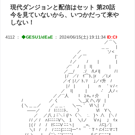
現代ダンジョンと配信はセット 第20話
今を見ていないから、いつかだって来や
しない！
4112
：
◆GESU1/dEaE
：
2024/06/15(土) 19:11:34
ID:CKuxpFn4
／⌒＼ ､
＿＿ | 〉
／ ソ<
／ ／￣ |＼
/ ／ / | | ＼
／′ ./ | l| | ＼
／__/ .:/ /lメl| / 
￣| / ／/ ｲ⌒ﾄ､|ｨ ／lメ | 
／イ | /／ ﾄ､ｿ ｣／ｨ升 / /
| / | | ｎ ' ∨ﾉイ
／ l| | ゝ‐' 人ﾉィ／ 
／／¨`人 l ≧n｡ r 介 | _rィ√(
/ ／ く ＼_乂 /＼ﾉ|/ | r( { 乂
{ ＼＿＿／ ／＿＿、 ＼―､ ' Ⅵ＼| / ﾄ乂二
――／ / lﾆﾆﾆﾆﾄ､ 〉 Ⅵ Y＼ ／)xx__
／ ／八 ｣ ﾆ＼ﾆ (/ヽ〈＼ :. }ヽ ∧ |＼ / /xr┴ ｲ
/ / ／ / ∧lﾆﾆﾆﾆV＼ 1 ＼lノ V∧j ｣ ｲxζ ア′
| ( / / / l!ﾆﾆﾆV ﾆﾆヽ| _=､ ﾉ/ﾆ}／| 〈xx_丁
＼l / / / ﾆﾆﾆ{ﾆﾆﾆﾆ|一''＾ ｀T＾/ﾆｲﾆﾆマﾆT
/ / .＼ .| 〈ﾆ＼ﾆﾆlﾆﾆﾆﾆ| 八/ﾆ |ﾆﾆﾆﾆｱ