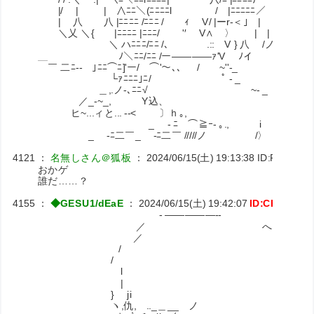
|/ | | ∧ﾆﾆ＼(ﾆﾆﾆﾆl / |ﾆﾆﾆﾆﾆ／
| 八 八 |ﾆﾆﾆﾆ /ﾆﾆﾆ / ｨ V/ |ーr‐＜｣ |
＼乂 ＼{ |ﾆﾆﾆﾆ |ﾆﾆﾆ/ '′ V∧ 〉 | |
＼ ハﾆﾆﾆ/ﾆﾆ /､ .:: V } 八 /ノ
＿ ﾉ＼ﾆﾆ/ﾆﾆ /ー――――ｧ'V ﾉイ
￣ 二ﾆ‐- ｣ﾆﾆ⌒ﾆ]'ー/￣⌒'～､、 / ~''-_
└ｧﾆﾆﾆ｣ﾆ/ ﾟ - _ `'マ
＿,.ノ-､ﾆﾆ√ ~- _ ＼￣⌒
／_-~_, Y込、 ＼ ＼~ 
ヒ~...ィと... -‐< 〕ｈ｡, ﾟ ,
_ - ﾆ￣⌒≧ｰ- ｡., i } 
_ -ﾆ二￣_ -ﾆ二￣ /////ノ /〉 √/ 
4121
：
名無しさん＠狐板
：
2024/06/15(土) 19:13:38
ID:PKMws5
おかゲ
誰だ……？
4155
：
◆GESU1/dEaE
：
2024/06/15(土) 19:42:07
ID:CKuxpFn
‐ ―――――‐‐
／ へ
／ ＼
/
/ i
l 
| l
} ji i そ
ヽ,仇, .._＿__ ノ i