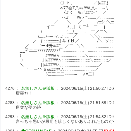
〈〕ｈ､ ／}//////,{
∨/77会T爪=ｧ//////,乂-──--ミ
〈//〈 ///／/////＞'":::::／:::::::::::::ﾍ
へ//￣￣////＞'"::::::::／::::::::::::::::::;;;;;;;,
／＿__＼___／ｰ￣＿ ─ｧ:::}:::＼::::::::::::::;;;;;;;
イ￣::::::::::::ﾉ;;;;|:::く二┴ ￣::::::j::::::::::＼:::::::::;;;;
/:::::|:::::::::::::::::{;;;;;/＿::::::‐:::::￣／二＼::::::::＼:::::;;;;;
/:::;;;ﾉ--─=ｬ';;;/::::::＿／￣￣￣＼＼):::::;;;;;;;;;;;;;;;;;;
／＿{::::::::::::::::/jI斗ｆｾ｢／ √＼_ソ::;;;;;;;;;;;;;;;;;;;
／::::::::::`ーrｾ升//////{ ／￣:::＼＼:::::::::;;;;;;;;;;;;;;;;;;;;;/
__孑二二ｱｱｱｱｱｱｱｱｱｱ厂::::::::::::::::::::￣:::::::::;;;;;;;;;;;;;;;;;;;/
( | |//////////∧::::::::::::::::::::::::＼::;;;;;;;;;;;;;;;;;;;;;;;
〉 .| |///////////∧::::;;;;;;;;;;;;;;;;;;;;;;;＼;;;;;;;;;;;;;／
＼ | |////////////∧;;;;;;;;;;;;;;;;;;;;;;;;;;;;;;;;;;;;／
｀ ー'＾乂////////////,∧;;;;;;;;;;;;;;;;;;;;;;;;;;;;;／
}三三二二ﾆﾆ==---──≠≡二〕
4276
：
名無しさん＠狐板
：
2024/06/15(土) 21:50:27
ID:RoCNgc
唐突ｩｯ!!
4283
：
名無しさん＠狐板
：
2024/06/15(土) 21:51:58
ID:ZTrtLqOv
唐突な夢の跡
4293
：
名無しさん＠狐板
：
2024/06/15(土) 21:54:32
ID:hhbJMV
言っちゃ悪いが最期も珍しくないありふれたものだったんだ
4301
：
◆GESU1/dEaE
：
2024/06/15(土) 21:55:57
ID:CKuxpFn