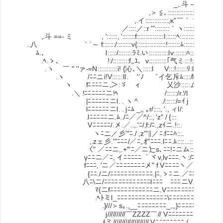
_,.斗 ‐‐--= .,_
,＞ ≦､::::::::::::::::::::::::::::
,.イ:::::::::::::,κ"￣｀ヽ､::::::::::::::
／::::／::r '"::::::::｀ヽ::::::::::ヽ::::::::::::
,.斗 ==- ミ , '::::::, ':::::::f:::::::::::::::l::::::ﾍ:::::::: ﾑ::::::::::::
..八 ｀`～ f:::::::/::::::::v{::::::::::::::::!:::::::ﾑ:::::::::::!:::
ﾑ.、 l:::::/::::::::ﾗﾐ.い:::::::::::lv:::::::ﾊ:::::::::
.ﾍ.ゝ、 !:/:::::::::f,,ﾕ、v:::::::
.ヽ ￣ " ''ァ-=N:::::::::::i! {沁､＼:::::l V:::!::::::ﾘ:
.ヽ /ﾆﾆニi!V::::::ll. ゞ'’ﾉ 
ヽ fﾆﾆﾆﾆニ,＞:ゞ ィ 乂沙:::::ム:l
.＼ !ﾆﾆﾆﾆﾆﾆニ!ﾍ /::::::/r.ｿl 
|ﾆﾆﾆﾆﾆﾆニl. . ヽ ^ ./::::::/=ｲ j l
lﾆﾆﾆﾆﾆﾆニl. . jﾆﾑ _,, ｡r/::::, '., ィl/: .!k
.lﾆﾆﾆﾆﾆニ.ﾑ../ﾆ／／^/::, 'z" / {::: ..:l,!
Vﾆﾆﾆﾆﾆ/.メ.／..,.'ﾆ/,f:/ﾆ.,zｲニ.!::. ..:::j l
ヽﾆニ／彡'"ﾆ./ ,z'"∥／ﾆ.fﾆﾆﾊ::.. ..:::::ﾑ.}､
,.zェ彡.'"ﾆﾆﾆ/／ﾆ,.ｵ"ﾆﾆﾆ.lﾆﾆ.ﾑ::::...:::::::/ニ!::
〈" ／ﾆﾆニ,.+'"ﾆ／ニ辷s､ﾆﾆ!ﾆニム::::::::/ﾆﾆﾙ＼
γﾆﾆニ／ﾆ, イﾆﾆﾆﾆﾆ ｀ヾv,lvﾆﾆﾆ.ヽ:/ﾆﾆﾒ. . . .ﾍ::
fﾆﾆﾆ, 'ニ／ﾆﾆﾆﾆﾆﾆﾆﾆメ" f Vﾆﾆﾆﾆヽ／ｲ. . . . .ﾍ:::
{ﾆﾆ./ニ/ﾆﾆﾆﾆﾆﾆﾆﾆﾆﾆﾆﾆ.|ﾆ.ゝﾆニ.／ﾆﾆl. . . . . ﾑ::::
八ﾆ\ニ/ﾆﾆﾆﾆﾆﾆﾆﾆﾆﾆﾆﾆﾆlﾆﾆﾆ￣ﾆﾆﾆニV. . . . .,ﾊ::::::
ﾏ{ニfﾆﾆﾆﾆﾆﾆﾆﾆﾆﾆﾆﾆニ.VﾆﾆﾆﾆﾆﾆﾆﾆﾆV. . . . . l:::
.ﾍﾄミl_ﾆﾆﾆﾆﾆﾆﾆﾆﾆﾆﾆﾆﾆﾆ\ﾆﾆﾆﾆﾆﾆﾆﾆﾆ.V. . . . j:::
.}///＞s｡.,__ﾆﾆﾆﾆﾆﾆﾆﾆ_,,,}ﾆﾆﾆﾆﾆﾆﾆﾆﾆﾆV. . . ﾙ
j//////////￣ZZZZ￣// Vﾆﾆﾆﾆﾆﾆﾆﾆﾆ 》. . /::::
.ﾒミ////////////////////,Vﾆﾆﾆﾆﾆﾆﾆﾆ./. . /:::::/