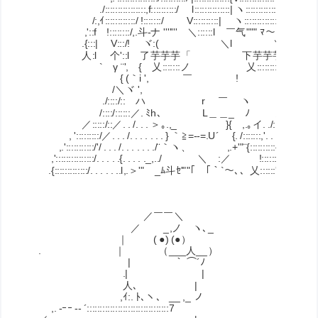
./::::::::::::::::,f::::::::::/ l::::::::::::::| ヽ::::::::::::::V:::::
/:,ｲ::::::::::::/ !:::::::/ V::::::::::| ヽ:::::::::::::V:::::::::
,'::f !::::::::/,.斗‐ナ ''''''' ＼::::::l ￣气""" ﾏ～::::::l:::::::
.{:::| V:::/! ヾ:( ＼l ＼:::::::!::::::::::
人:l 个'::l 了芋芋芋「 下芋芋芋ﾈ::::::::::!:
` γ ¨', { 乂:::::::ノ 乂::::::::ノ ,1:::::::::::!:
{ (｀i ', ￣ ! ￣ !::::::::::j::
/＼ヾ ', |:::::::::,':::::
./::::/::ゝハ r ￣ ヽ ,1:::::::,'.l:::::
/::::/::::::／. ﾐh､ L＿＿_ ﾉ ／/::::::/. l:::::::
／:::::/::／. . /. . . ＞｡.,_ }{ ,.｡イ. ./::::::/. . l:::::l::
, ':::::::::/／. . . /. . . . . . . } ｀≧=--=.U´ {. /:::::::,'. . . .!:::::l::::::
,.':::::::::::/'/ . . . /. . . . . . ./¨｀ヽ、 ,.+'"¨{::::::::::{V. . |:::::::l:
,':::::::::::::::/. . . . .{. . . . ._,../ ＼ :／ !:::::::::l. ヽ. |:::::::
.{:::::::::::::/. . . . . ..l,.＞'" _ﾑ斗ｾ'""｢￣｢｀`～､、乂::::::',. . ヽ::::::::l:
／￣￣＼
／ _,ノ ヽ､_
｜ ( ●) (●） 確かに長波
. ｜ （___人__）
| ｀ ⌒´ﾉ でももう
.| |
人､ |
,ｲ:. ﾄ､ヽ、 __ ,_ ノ
,. -ｰｰ -‐ ´::::::::::::::::::::::::::::::::7