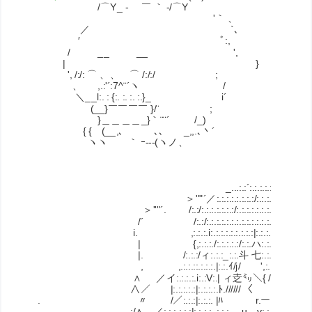
/⌒Y_ - ￣ ｀ -/⌒Y
ゝ '｀ 、
／ `､
′ ﾞ:,
/ __ __ ',
| }
', /:/: ⌒ 、、 ⌒ /:/:/ ;
、 ,.:'´:7^¨´ヽ /
＼__l:. : {:. :. :. :.}_ i´
(__}￣￣￣￣ }/¨ ;
}＿＿＿＿_}｀¨¨´ /_)
{ { (__,､ ､､ _,,.､丶´
ヽヽ ｀ ｰ--‐(ヽノ、
_...:.:´:.:.:.:.:.:.:.:.
＞''"´／:.:.:.:.:.:.:.:/:.:.:.:.:.:.:.:.:.
＞''"´. /:.:/:.:.:.:.:.:.:/:.:.:.:.:.:.:.:.:.:.:..',
/´ /:.:/:.:.:.:.:.:.:.:.:.:.:.:.:.:.:.:.:.:.:.:
i. ,:.:.:.i:.:.:.:.:.:.:.:.:|:.:.:.:.:.:.:.:.i:.:
| {,:.:.:./:.:.:.:.:/:.:.ハ:.:.:.:.:.､_|_:.
|. /:.:.:/ィ:.:.:_:.:.斗 七:.:.::.:/}
, ,.:.:.::.:.:.:.|:.:.ｲ/j/
∧ ／イ:.:.:.:.i:.:V:.| ィ赱㍉＼{ //////
∧／ |:.:.:.:.:|:.:.:.:.ﾄ.////// 〈 
. 〃 /／:.:.:|:.:.:. |ﾊ r.ー...､ 
:/∧ ／:.:.:.:.:.:|:.:.:.:..:.:.:ゝ u v:.:.:.:.