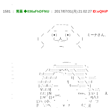
.
1581
：
胃薬 ◆036aFhDFNU
：
2017/07/31(月) 21:02:27
ID:oQHi
＿＿＿_
／ ＼
／ ─ ─ ＼
／ （●） （●） ＼ ミーナさん、手伝っ
| （__人__） |
＼ ｀⌒´ ,／
／ ー‐ ＼
. -── - _
.. :'"::::::::::::::::::::::::::::::: 丶､
.. ／/:::::::::::xヘﾍ＼::::＼::::::::::＼
.. /:::/:::::::::::/'⌒⌒' :丶:::::＼::::::::::ヽ
... ,':::/::::/:::::/ l:| ＼::::丶 :::::::'.
. ::::/::::/::: / !| ヽ:::: ＼::::l
|::,'::::/l::::,' -― ﾘ-―‐-':;:::::: ヽ|
V:::/:::!/| - ‐ ';::ヽ::::';
. /::/::: |:N _＿ ｨ==-、 }::い :|
. |::ﾊ/＾{:|〃´⌒` ,, ﾊ|∧:l
|,'ハ（小. '' ' ｰ/ ';!
|! `､:ｰﾍ、 v ｧ ｲ:,′ j|