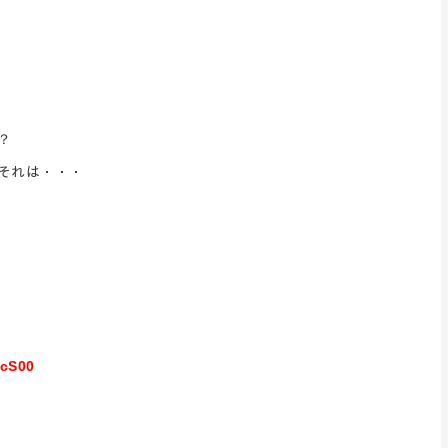
か？
それは・・・
PcS00