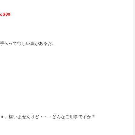
PcS00
て欲しい事があるお。
 えぇ、構いませんけど・・・どんなご用事ですか？