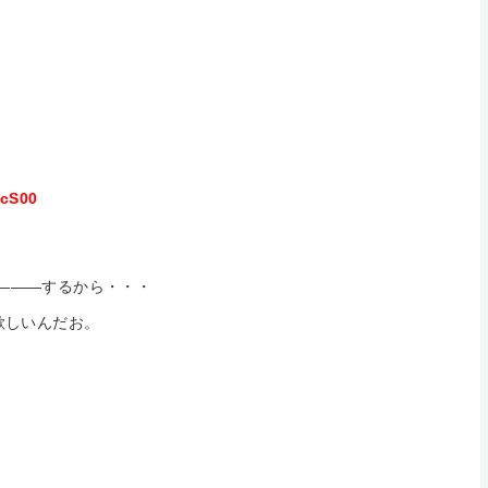
PcS00
するから・・・
いんだお。