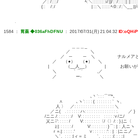
／:: /:::::/ ﾍ:＼::::::::::::i/:||/::::/:::::::|::|:::::::::::::|:
{:: /::/ |::::＼::::::::ﾍ:0:::/::＼__:||斗七´:::::
.
1584
：
胃薬 ◆036aFhDFNU
：
2017/07/31(月) 21:04:32
ID:oQHi
＿＿＿_
／ ＼
／ ─ ─ ＼ ナルメアとユウ
／ （●） （●） ＼
| （__人__） | お願いが有るん
＼ ｀⌒´ ,／
／ ー‐ ＼
､丶`: : :⌒“''*､
∧ ､ヽ`: : : : (: : : : : : : :｀ヽ、
人 〉 ／: : : : : : : : : : : : : : : : : : ＼
／ニ( . : : : : : : ハ: : : : : : : : : : : : : : :. ／ }
/ニニ./: : : : : : :/ V: : : : : : : : : : : : : :∨/ニ/
乂ニﾆ′: : : : : / V: : : : : : : :〈/〈〉/: : }.|ニ〈
≧|: : : : : : / V: : : : : : : : }⌒: |: : 人ニヽ
ｒ=.|: : : : : .′ ∨: : : : : : :′: : |: : |ニニノ
＼`、: : : :|ィ＝ミ `、: : : : :{: : :