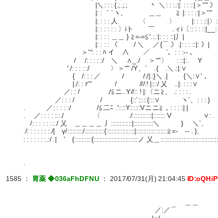
|＼: : : {.;.;.; 丶 ＼: : :.:|: : : ::|＞''" 》
|: : ｀`ヽ、 ＿＿ ≧ |: : : ::|
|: : : : 人 〈 〉 |: : : ::|〉: 
|: : : : : : 〕iト ￣ .ィi〔:: : : ::|__::
|: : : : ＿＿ } ≧=-=≦′.:.:|: : : ::|丿|
|: : : : 《 / ＼ ／{⌒.》.|: : : ::|: 》|
＞''′: : : ﾊ イ ∧ ／￣ `、: : :‐‐ 、
/ /: : : : :/ ＼ ∧_./ ＞''"〉 : ::|:. Y
′./: : : : :/ 〉＞''" /Y、´ .{ .＼.:|:∨
{ /: : : ／ / /:/|::}＼ .| {＼:∨‘，
|./: : ｧ'" / ///:! |:::/ 乂 ..|: : : :∨
／: : / ./≦ニ..Y//:: ! |:〈ニ≧、 .: : : : .
／: : : / / {::´:::::{:::∨ ヽ`、: : : }
. ／: : : : :/ /≦二ﾆ .′::::Y::::::Vニニ≧，: : : :| |
. ／: : : : :.:./ 〈 ./:::::::::::|::::::: V ∨: .
/: : : : : :.:./ 乂 ＿＿＿＿ 丿::::::::::::|:::::::::::＼ } ＼`、
./: : : : : : :./| γ/:::::::::/:::::::::::{::::::::::::::::|::::::::::::::::::≧=- -- . }、
: : : : : : :.:/ .| ' {::::::::::{:::::::::::::::::::::::::ノ 乂＿::::::::::::::::::::::::::::::
.
1585
：
胃薬 ◆036aFhDFNU
：
2017/07/31(月) 21:04:45
ID:oQHi
＿＿
／:／⌒
/:::/