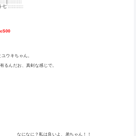
::::::::::::
:::::::::
PcS00
キちゃん。
だお、真剣な感じで。
 ::|＿＿￣ なになに？私は良いよ、弟ちゃん！！