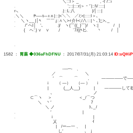
＼:::l＞ _ , イ/:::i
. ';:::|::::r|＞ ｰ '´|::Ⅳ:::::|
r-､ .|:::L:八 |/│::::|
.＼＼ fﾍ-―t―ｪェ|:::|<＼＼ ／/;>|::::::l＞､
. ＼ヽ__ |│ﾍ ￣￣.j::∧＼>ｨ介ﾄ<;/∧::::|丶､辷>､_
. /'´ヘl│ '､ .|/ ヽ{￣{{_}￣}/ ヽ:| / |
{ ヘ'.} ∨ ∨ ./ `7/{{ﾍ匕. 丶 / │
.
1582
：
胃薬 ◆036aFhDFNU
：
2017/07/31(月) 21:03:14
ID:oQHi
-―─- 、
／ ＼
′ ⌒ ⌒ , ―――――で――――
i （ ―） （― ） ｉ
| (__人__) | ――――して欲し
､ ノ
⊂⌒ヽ ＞ ＜_/⌒つ
＼ 丶′ 7
＼ ノ ﾄ､_/
. ′ |
. i |
乂 ｲ
| /ー―一 、 |
し′ ､_ｊ