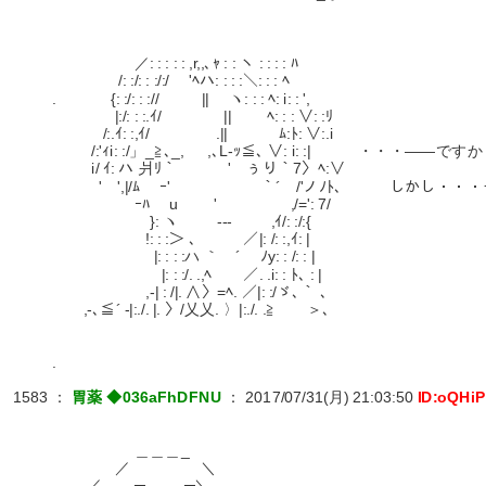
／: : : : : ,r,,､ｬ : : ヽ : : : : ﾊ
/: :/: : :/:/ 'ﾍハ: : : :＼: : : ﾍ
. {: :/: : :// || ヽ: : : ﾍ: i: : ',
|:/: : :.ｲ/ || ﾍ: : : ∨: :ﾘ
/:.ｲ: :,ｲ/ .|| ﾑ:ﾄ: ∨:.i
/:'ｨi: :/」_≧､_, ,､L-ｯ≦､ ∨: i: :| ・・・――です
i/ ｲ: ハ 爿ﾘ｀ ' ぅり｀7〉ﾍ:∨
' ',|/ﾑ ｰ' ｀´ /'ノﾉﾄ､ しかし・・・
ｰﾊ u ' ,/=': 7/
}: ヽ -‐- ,ｲ/: :/:{
!: : :＞ ､ ／|: /: :,ｲ: |
|: : : :ハ ｀ ´ ﾉy: : /: : |
|: : :/. .,ﾍ ／. .i: : ﾄ､ : |
,-| : /|. ∧〉=ﾍ. ／|: :/ゞ､｀ ､
,-､≦´ -|:./. |. 〉/乂乂. 〉|:./. .≧ ＞､
.
1583
：
胃薬 ◆036aFhDFNU
：
2017/07/31(月) 21:03:50
ID:oQHi
＿＿＿_
／ ＼
／ ─ ─＼