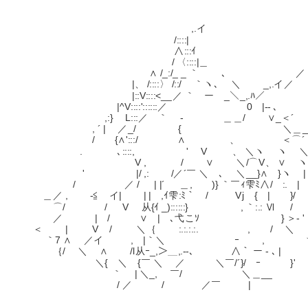
～さようなら、ラ
,.イ
/::::|
∧:::ｲ , 
/ 〈::::|＿ ,
∧ /_:/_ _ ｀ ､ ／
|、 /::::〉 /::/ ｀ヽ､ ＼ _,.イ
|::V::::<__／ ｀ ー _＼_,.ﾊ
|^V::::'::::::／ 0 |-- ､ 
,:} L:::／ ｀ - ＿＿/ ∨_＜´
, ´ | ／_/ { ＼＿__
/ {∧':::/ ∧ 、 ＜⌒´
. ､::::, ' V 、 ＼ヽ ヽ 
V , / ∨ ＼/⌒V、 ∨ 
' |/ ,: /／´￣ ＼ ､ ＼__}∧ }ヽ |
/ ／ / | |´ ＿, )} ｀￣ｨ雫ﾐ∧/ :. |
＿／ , -≦ イ| | | ,ｲ雫:ﾐ｀ / Vj { | }/
⌒/ / V 从{ｲ _)::::::} , ｀:.: Ⅵ /
／ | / ∨ | ､弋こｿ } ＞- '
＜ | V / ＼｛ :.:.:.:. , / ＼
｀7 ∧ ／イ , |｀＼ ｰ , 
｛/ ＼ ∧ /l从ｰ_,＞＿,.--､ ∧｀ ー ‐ ､ |
＼{ ＼ {￣ ＼ ／ ＼￣/´}/ ｰ }'
｀ | ＼_, ￣/ ＼＿__
/ ／ / ／￣ |