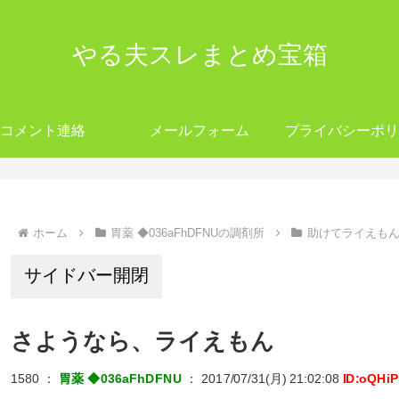
やる夫スレまとめ宝箱
コメント連絡
メールフォーム
プライバシーポリ
ホーム
胃薬 ◆036aFhDFNUの調剤所
助けてライえも
サイドバー開閉
さようなら、ライえもん
1580
：
胃薬 ◆036aFhDFNU
：
2017/07/31(月) 21:02:08
ID:oQHi