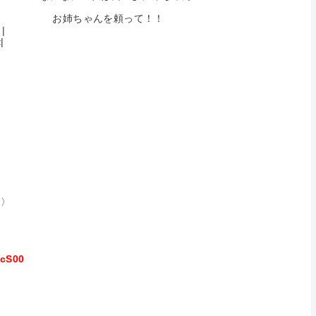
＞''" お姉ちゃんを頼って！！
|
|
:::〉
PcS00