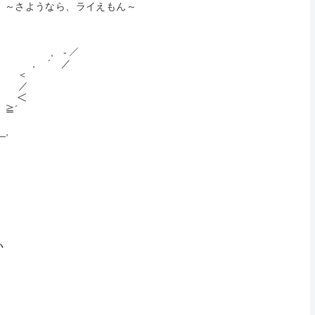
イえもん～
- ／
 ´ ／
 ＜
／ ／
／ ＜
≧´
,
＼
ヽ
ヽ