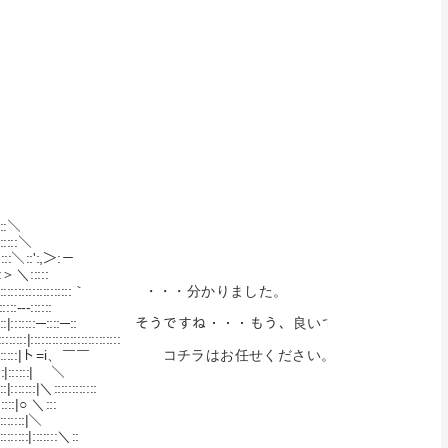
:::＼
::::＼
:＼::':,＞:－
:＞＼:::::
::::::::::::::::::::｀ ・・・分かりました。
-::::::
:::::─::::─:: そうですね・・・もう、良いでしょう。
::::::::::::
:|ト=i、￣￣ コチラはお任せください。
:|￣ ＼
::::::::::
:|○ ＼:::
:::::|＼
:|:::::::＼::