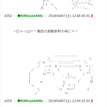
| /｛ ／_／ : : : : : /: : : 
|｛ ＼ ＼/ ￣￣￣└――
. 八 ＼ ／￣｀`～､
4252
：
◆N99UpbkNMc
：
2018/04/07(土) 12:48:45.01
ID:suqotj
＜ひゃっはー！魅惑の炭酸飲料の為にー！
＿＿＿＿＿＿＿
／ ＼
／ ｕ "⌒｀`::::::::::::::::::'´⌒ﾞ ＼
／ .:::::/ ｏ ヽ ::::::::::::::: / ｏ 
／ ; ::ヽ 丿 ヽ 丿::: ＼
| ∪ ''"´'（ j ）'"´'' :|
| ｀ｰ-‐'′`ｰ-‐′ ; |
| ｕ | / U /
＼ ; |⌒ヾ｀/ ／＜ﾊﾟｸﾊ
＼ ∪ `ー一′ ィ´
／ ー‐ ＼
4253
：
◆N99UpbkNMc
：
2018/04/07(土) 12:49:23.53
ID:suqotj