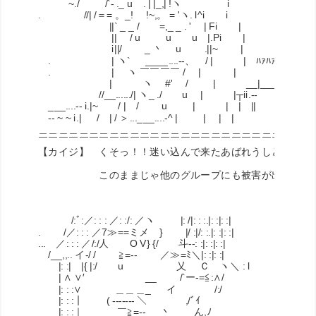
~./ /`- ._ u . | |_,| !ヽ i
. //| /＝= 。_! !~,。 = 'ヽ. l^i i
||` _ _ / =,_ _ . ' | Fi |
|| / u u u |.Pi |
i||/ _ 丶 u .||~ |
. | ヽ` ____....--、 / | | ﾊｧﾊｧ
. | ヽ ￣￣￣￣ / | |
| ヽ #' / | __|_____
//__....../| ヽ_ ./ u | |┬ii.--
___....-- i.|~ / | / u | | | ||
-- ~ ~ i.| / | / ＞...___....-^ | | | |
＿＿＿＿＿＿＿＿＿＿＿＿＿＿＿＿＿＿＿＿＿＿＿＿＿＿＿
￣￣￣￣￣￣￣￣￣￣￣￣￣￣￣￣￣￣￣￣￣￣￣￣￣￣￣
【カイジ】 くそっ！！迷い込んで来たあばれうしどりの群
このままじゃ他のグループにも被害が出るぞっ
/:ﾞ:／: : : ／: :/: ／ヽ |: /|: : :.|: :|: :|
. /／: : : ／7≫==ミメ } |/ :|/: :.|: :|: :|
... ／: : : ／/:/人 O V} {/ 斗-‐: :|: :|: :|
/__,,.. イ-/ / ≧=‐- ／≫=ﾐ＼|: :|: :|
|: :| |{ |:/ u 乂 Ｃ ヽ＼ : l 【
| ∧ ∨′ __ /`ー‐=≦:∧/
|: : :∨ ＿＿＿_ イ /:/
|: : :｜ ( ------- ＼ ,/ﾞｲ
|: : :｜ ￣≧=‐- 丶 ん,ﾉ