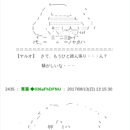
ｨ-────-､
／ ヽ
/ i､＿＿＿_,､ ヽ
/ /::::::::::::::::::::::::ﾄ､ ヽ
／ |:::::::::::::::::::::::::::::＼ 〉
| ､ k:::::（__人__）::::::/ /
＼_ ＼｀＼:｀⌒
ｲ⌒ー￣三￣二三[
/弋＿ー ＝ ーノヤ彡ﾉヽ
＿＿＿＿＿＿＿＿＿＿＿＿＿＿＿＿＿＿＿＿＿＿＿＿＿＿＿
￣￣￣￣￣￣￣￣￣￣￣￣￣￣￣￣￣￣￣￣￣￣￣￣￣￣￣
【ヤルオ】 さて、もうひと踏ん張り・・・ん？
騒がしいな・・・
.
2435
：
胃薬 ◆036aFhDFNU
：
2017/08/13(日) 13:15:30
ID:RiNJ
＿__ ,.-‐- 、
＞ ` ` ､
∠ ` ､
／ ヽ
. ./ /`ヽ ヽ
/, ' /|/|/ |. iヽ ヽ