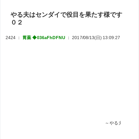
やる夫はセンダイで役目を果たす様です
０２
2424
：
胃薬 ◆036aFhDFNU
：
2017/08/13(日) 13:09:27
ID:RiNJ
☆凜冒険者シリーズ
～やる夫はセンダイで役目を果た