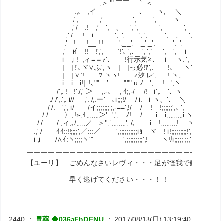
,＞ '" ￣￣＿｀ ＜
.,､ _,イ ､ ヽ, ＼
/ , ,′ ', ', ヽ
,' / .! ,′ ', 、 ', ', ', ',
,' / .! i ',. ', ', ',. ', 、 ',
,' ! !__.! ! ',__',＿_',_',. ',. ',. ',
,' iｲ￣!! !',', ´!'､ ',､ ', ',` ', ', i
i ,i !_,ィ=＝ｧ'､ !行示気≧､ i ヽ. ',
| | !'､ヾ∨ふ',ヽ | |っ必!ｱ',. !､ ヽ
| | ∨`! ゞﾂ ヽヽ! ゞz汐 レ', !.ヽ、 ヾ、
i i i!| .!､"" ′ """ u ﾉ ', ! ',ヽ ヽ
/',. ! !'./,' ＞ ,.-､ , ｲ;,-/ /! i',. '､ ヽ ＼
./ /',.',. i// ,'. /,.ー'―､i;;;!/ / i. i ヽ、'､ ＼
/ /. ',', i/ /イ;;;;;;;;;,-==',!/ / ! !;;;;;;',､ ', ヽ、
./ / 〉,.!r-,ｲ;;;;;;;＞':::',',＿ﾉ!. / i i;;;;;;;;;i.ヽ
./ / / ,ィ,､/;;;;;／:::＞'',´;;;;;;;;', /､ i !;;;;;;;;;! ヽ、
.,' / ｲｲ::!!;;;;',／:::／ ',;;;;;;;;;;i!i ヾ ! i!;;;;;;;;;!', ＼
i ,i /∧ｲ:ヽ;;;;ヽ'" ',;;;;;;;;;',! ヽﾘi;;;;;;;;,'. ',
＿＿＿＿＿＿＿＿＿＿＿＿＿＿＿＿＿＿＿＿＿＿＿＿＿＿＿
￣￣￣￣￣￣￣￣￣￣￣￣￣￣￣￣￣￣￣￣￣￣￣￣￣￣￣
【ユーリ】 ごめんなさいレヴィ・・・足が怪我で動かない
早く逃げてください・・・！！
.
2440
：
胃薬 ◆036aFhDFNU
：
2017/08/13(日) 13:19:40
ID:RiNJ