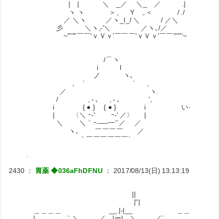
| | ＼ _／ ＼_ ／ .| |
ヽ ヽ ＞、 Y ,.＜ / ./
／ ＼ヽ ／ヽ_l_/ ＼ / ／＼
彡 ＼ヽ,-'＼ ／ヽ､/／ ミ
~'''''"￣￣'ｖＶｖ'￣￣￣'ｖＶｖ'￣￣"'''''~
/⌒ヽ
i l
ノ ヽ､
, ´ ｀ 、
／ ヽ.
/ , - ､ , - ､ ',
i { ● } { ● } i いっかくうさぎさ
| 〈＼ ｰ‐' ｰ‐' ／〉 |
＼ ＼｀ｰ‐―‐一'´／ ／
ヽ､ ￣￣￣￣ ／
｀￣￣￣￣￣￣´
.
2430
：
胃薬 ◆036aFhDFNU
：
2017/08/13(日) 13:13:19
ID:RiNJ
||
|''|
＿＿＿＿ __.|‐|__ ＿＿＿＿
| ＿＿＿ ｀＼. ／ |ー| ＼ ／´ ＿＿＿ |