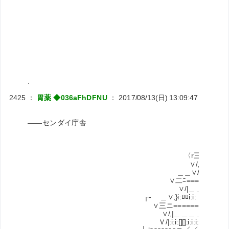
.
2425
：
胃薬 ◆036aFhDFNU
：
2017/08/13(日) 13:09:47
ID:RiNJ
――センダイ庁舎
_ ＿r､＿＿＿＿＿＿_
〈r三ﾆ===============
∨/,| 二二二二二二二二二 
＿＿∨/}i:i:i:i:i:／／.二.＼＼:i:i:i
∨二ﾆ=====ﾆ／ ＞＜ ＼ﾆ=
∨/|＿＿＿_l [][]¨[][]¨[][] |＿
┌- ＿∨,}i:ﾛﾛi:i:ｉﾛ:|ﾆﾆﾆﾆﾆﾆﾆニ|:ﾛi:i:
∨三ニ======================
∨/,|＿＿＿＿＿＿＿_／＼＿＿＿＿＿
Ｖ/|:i:i:[][]:i:i:i:i:[][]:i:i:i／／＼＼ｉ:i:i:[][]: