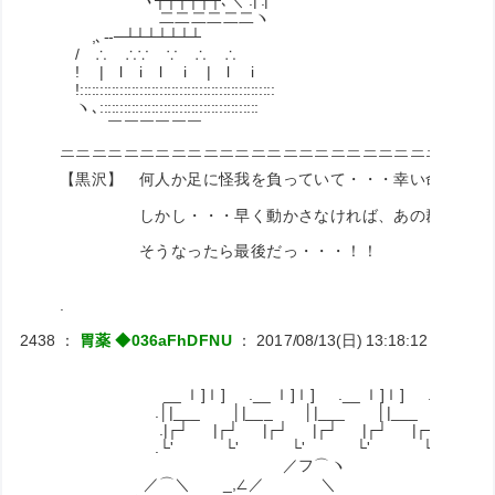
ヽ┬┬┬┬┬┬､＼ .| .|
二二二二二二ヽ
,､-‐─┴┴┴┴┴┴┴
/ ∴ ∴∵ ∵ ∴ ∴
! | l i l i | l i
!:::::::::::::::::::::::::::::::::::::::::::::::::
ヽ､::::::::::::::::::::::::::::::::::::::::
￣￣￣￣￣￣
＿＿＿＿＿＿＿＿＿＿＿＿＿＿＿＿＿＿＿＿＿＿＿＿＿＿＿
￣￣￣￣￣￣￣￣￣￣￣￣￣￣￣￣￣￣￣￣￣￣￣￣￣￣￣
【黒沢】 何人か足に怪我を負っていて・・・幸い命に別状
しかし・・・早く動かさなければ、あの群れに巻き
そうなったら最後だっ・・・！！
.
2438
：
胃薬 ◆036aFhDFNU
：
2017/08/13(日) 13:18:12
ID:RiNJ
__ ｌ]ｌ] .__ ｌ]ｌ] .__ ｌ]ｌ] .__ ｌ]ｌ] .__ ｌ
.│|___ │|___ │|___ │|___ │|___ │|
.|┌┘ |┌┘ |┌┘ |┌┘ |┌┘ |┌┘ |┌┘ |┌
.└' └' └' └' └' └'
／フ⌒ヽ 
／⌒＼ _,∠／ ＼ ／⌒