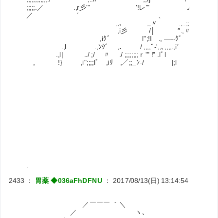
;;;;;.／ .,r彡'" '!レ'" .// .,r､ f'"｀'
／ ´ 、 ,ノ;/ ¨゛ .,,〟 .ヽ;;;;
,,、 ,,〃 .,..;;ﾆi / ´ 
,i彡 /│ ″.,〃 .,i;; .,-、 .i
,iｸ゛ l";!I ., ―--ｸﾞ .n /
.,l .,ﾝｸﾞ ,． / ;;;;ﾞ‐',,､
.,l| ../ ;/ 〃 ./ ;;;;;;;;ｒ'" !" .lﾞ
, !｝ ,i";;;;lﾞ ,iﾘ ,／;;_ﾝ-/ |;l 
.
2433
：
胃薬 ◆036aFhDFNU
：
2017/08/13(日) 13:14:54
ID:RiNJ
／￣￣￣ ｀＼
／ ヽ､