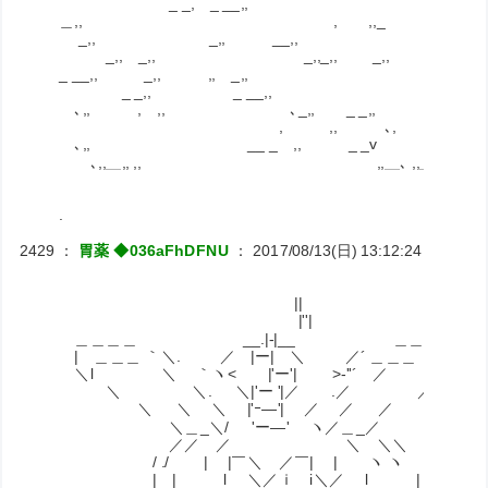
_ _, _ __,, ,,,, ,, ,,,, ＿
＿,, , ,,_ _ _,, ､＿,, 
_,, _,, __,, _, _
_,, _,, _,,_,, _,, _ 
_ __,, _,, ,, _,, __ _, 
_ _,, _ __,, ,,,,
､,, , ,, ､_,, _ _,
, ,, ､, ,,,, 
､,, __ _ ,, _ _v ､,, ､_,,
､,,＿,, ,, ,,＿､ ,,＿ ,, ,,､,
.
2429
：
胃薬 ◆036aFhDFNU
：
2017/08/13(日) 13:12:24
ID:RiNJ
||
|''|
＿＿＿＿ __.|‐|__ ＿＿＿＿
| ＿＿＿ ｀＼. ／ |ー| ＼ ／´ ＿＿＿ |
＼l ＼ ｀ヽ< |'ー'| >-''´ ／ ｌ／
＼ ＼. ＼|'ー '|／ .／ ／
＼ ＼ ＼ |'ｰ―'| ／ ／ ／
＼＿_＼/ 'ー―' ヽ／＿_／
／／ ／ ＼ ＼＼
/ ./ | |￣＼ ／￣| | ヽ ヽ あっ
| | l ＼／ｉ i＼／ l | |