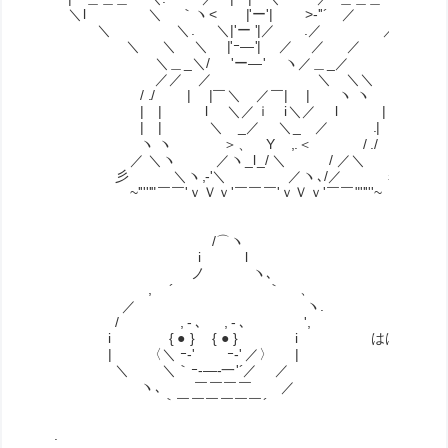
＼l ＼ ｀ヽ< |'ー'| >-''´ ／ ｌ／
＼ ＼. ＼|'ー '|／ .／ ／
＼ ＼ ＼ |'ｰ―'| ／ ／ ／
＼＿_＼/ 'ー―' ヽ／＿_／
／／ ／ ＼ ＼＼
/ ./ | |￣＼ ／￣| | ヽ ヽ いやぁ
| | l ＼／ｉ i＼／ l | |
| | ＼ _／ ＼_ ／ .| |
ヽ ヽ ＞、 Y ,.＜ / ./
／ ＼ヽ ／ヽ_l_/ ＼ / ／＼
彡 ＼ヽ,-'＼ ／ヽ､/／ ミ
~'''''"￣￣'ｖＶｖ'￣￣￣'ｖＶｖ'￣￣"'''''~
/⌒ヽ
i l
ノ ヽ､
, ´ ｀ 、
／ ヽ.
/ , - ､ , - ､ ',
i { ● } { ● } i ははは、その割
| 〈＼ ｰ‐' ｰ‐' ／〉 |
＼ ＼｀ｰ‐―‐一'´／ ／
ヽ､ ￣￣￣￣ ／
｀￣￣￣￣￣￣´
.