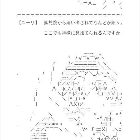
｀. ー乂＿ ／ l! ／ ><=- _ヽ: : : : : : : : : : : : : 
／ ﾚ' イ > ゝ: : : : : : : : : : : : : :
＿＿＿＿＿＿＿＿＿＿＿＿＿＿＿＿＿＿＿＿＿＿＿＿＿＿＿
￣￣￣￣￣￣￣￣￣￣￣￣￣￣￣￣￣￣￣￣￣￣￣￣￣￣￣
【ユーリ】 孤児院から追い出されてなんとか細々と頑張っ
ここでも神様に見捨てられるんですか・・・ツキが
-──- .,
'" /ｰv'⌒V⌒Vﾍ ヽ
／ /＜二二二二二＼ ＼
| :/二二二二二二二ﾆ＼ ＼
. / | /ﾆニニ＞'⌒ソ＼_人ヽﾆﾍ ＼
/ :| ;ﾆﾆﾆ／ノ⌒¨} ＿_⌒＼}:.. ,
′ ! |ﾆ／ﾉ/ 斗ｰ/ .::/ /| |=-∧:. ′
; 八 .:|/_ﾉ,./|.::/| / | :／|/斗ﾐﾊ ハ, }
| ＼|／〃:|/斗ミﾉ／ ｲ_)ｉﾊ ∨:|:::/ |
| ＼ ＼ |〃_)ｉ:ﾊ Vソ 八ﾉ/ :|
. | ＼ 八乂)ソ ､ :::::: |:/ /
::＼ ＼:::::::: __ ／彡' /
' ＼ :::::ﾟ¨⌒＼ < ｝ 〃/::/ ∧
/ ／::/:＼ :::::＼/〉 ｰ 'ﾟ /||::|:: / :,
. ／.::::/::x‐=≫ｘ //＞ ., /:::||::| /::::.. :,
／ .:::／厂￣￣＼ ＼ Vﾍ Г :::::乂| ,'＼::::.. ＼
.::／:::::; ＼ ＼ ∨⌒i＼_＿_| |＿
:::::::::::::::| ＼ .::i∨:|个ｿ＼| |─‐┴‐＝