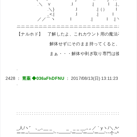
.＼ ∨ .l .| l .|.
.＼} .l .|（） l .
, <.| .l .| l .|
／／⌒ヽ l .| l .| ＼ ／
＿＿＿＿＿＿＿＿＿＿＿＿＿＿＿＿＿＿＿＿＿＿＿＿＿＿＿
￣￣￣￣￣￣￣￣￣￣￣￣￣￣￣￣￣￣￣￣￣￣￣￣￣￣￣
【ナルホド】 了解したよ、これカウント用の魔法石ね。
解体せずにそのまま持ってくると、査定に時間掛
まぁ・・・解体や剥ぎ取り専門は後々考えればいい
.
2428
：
胃薬 ◆036aFhDFNU
：
2017/08/13(日) 13:11:23
ID:RiNJ
.
: : : : : : : : : : : : : : : : : : : : : : : : : : : : : : : : : : : : : : : : : : : : : : : : : : : : : : :
/ヽ、,
_人/ヽ'´ゝ､_,､__ _ _ _ _ __,､,､／｀yヽﾉ＼,ﾍヘ'ゝ/ゝУヾу
ーー─'────────'ｰｰ────'ー──'ー──'ー──'ｰｰ个~^ｨ~⌒ｨ~~