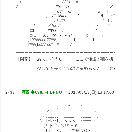
/ ./777 //l ﾚ ./
.″ ////l /'/,l .l ／
/////｀¨///, u l'
,.．-'" .l//////// '' /l ｾﾞｪ...ｾﾞｪ...
／ ／!､//// __ _ / ﾄ 、
/ ／////､//, ´ ..... ｀ ,ｲ ヽ ｀丶､
.;;;l ////l//l/｀ ､ _.ィ´ l: ヽ ｀`''
,;;l ,.．''´//////ﾚl///`ｰ- -‐'7/ l; ﾊ ﾄ 、
,;;;;l'///////////l/l/////////, .l; l ヽ ｀`
,;;;;;l///////,l/////l/"/////ヽ// / l ヽ
＿＿＿＿＿＿＿＿＿＿＿＿＿＿＿＿＿＿＿＿＿＿＿＿＿＿＿
￣￣￣￣￣￣￣￣￣￣￣￣￣￣￣￣￣￣￣￣￣￣￣￣￣￣￣
【阿部】 あぁ、そうだ・・・ここで俺達が膝を折ったら・
少しでも長くこの場に留めるんだ！！絶対に広げる
.
2437
：
胃薬 ◆036aFhDFNU
：
2017/08/13(日) 13:17:00
ID:RiNJ
..,,､;:::''::"::￣￣`-.､
／:::::::::::::::::::::::::::::::::::::::::ヽ、
〃:::::::::::::::::::::::::::::::: ::::::::::::::::',
｛/:::i:::i､::::i､:::ヽヾ＼ ::::::::::::::::i
｛!i::|ﾍ:!＼!＼!≧三ミ:::::::::::::::i
{｛,,,,ヾ､ ´"'¨せ ∨Cヽ:::! 【道下