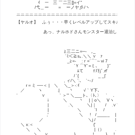
ｲ ー￣三 ￣二三[]=イ"ゝ
/弋＿ー ＝ ーノヤ彡ﾉヽ
＿＿＿＿＿＿＿＿＿＿＿＿＿＿＿＿＿＿＿＿＿＿＿＿＿＿＿
￣￣￣￣￣￣￣￣￣￣￣￣￣￣￣￣￣￣￣￣￣￣￣￣￣￣￣
【ヤルオ】 ふぅ・・・早くレベルアップしてスキルを制御
あっ、ナルホドさんモンスター退治しに行くので
≧三二ニ=─- ,._
`ﾐ＜≧s｡.＼＼ ∨ゝｧ
_≧=- :ｒ=`⌒`～vi 7
`Ｙ⌒Y’ =ミ､ }'´
ﾑて f 圷jﾞ.rf'
/ `{ _ _|’
, ィ/＼ `:､ `ｰ-:/
r＝ミ ──＜ | ＼ ＼_＞-:ｲ
／ ヽ .| 丶 √｀Y下､
¨ ∨ ｀＞'" ＼___ト､〈ﾄ､〉 ` ．
i ＼ 丶 |｜o＼ Vヽ
| .＼ ＼|｜ / .∨＼
| ＼ `l / i .＼
,′ ＼ ! / _____ | .＼
／ ＼j / | 
＼ x:＜ {' |
＼ ＼ |（） . ∧ .／⌒
＼ ∨ } .! } . ! ∨ 