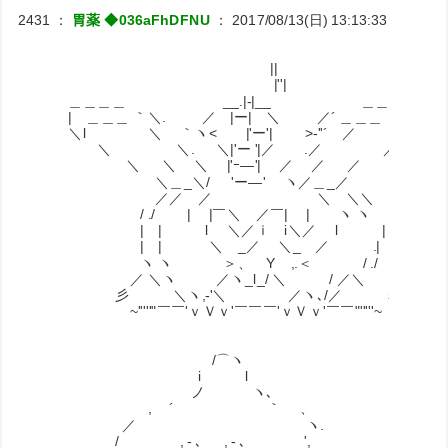
2431
：
胃薬 ◆036aFhDFNU
：
2017/08/13(日) 13:13:33
ID:RiNJ
||
|''|
＿＿＿＿ __.|‐|__ ＿＿＿＿
| ＿＿＿ ｀＼. ／ |ー| ＼ ／´ ＿＿＿ |
＼l ＼ ｀ヽ< |'ー'| >-''´ ／ ｌ／
＼ ＼. ＼|'ー '|／ .／ ／
＼ ＼ ＼ |'ｰ―'| ／ ／ ／
＼＿_＼/ 'ー―' ヽ／＿_／
／／ ／ ＼ ＼＼
/ ./ | |￣＼ ／￣| | ヽ ヽ えぇ、
| | l ＼／ｉ i＼／ l | |
| | ＼ _／ ＼_ ／ .| |
ヽ ヽ ＞、 Y ,.＜ / ./
／ ＼ヽ ／ヽ_l_/ ＼ / ／＼ ─ー ,
彡 ＼ヽ,-'＼ ／ヽ､/／ 
~'''''"￣￣'ｖＶｖ'￣￣￣'ｖＶｖ'￣￣"'''
.ﾞ
.
/⌒ヽ ,
i l ＿
ノ ヽ､ ￣ー
, ´ ｀ 、 ー＿弋ﾞｉ 
／ ヽ.
/ , - ､ , - ､ ',