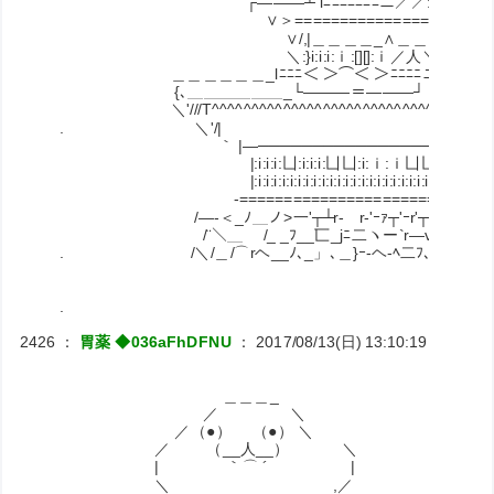
┌―――┴ lﾆﾆﾆﾆﾆﾆﾆニ／／:::＝:::＼＼ﾆニ
∨＞==============================
∨/,|＿＿＿＿_∧＿＿＿＿＿＿＿＿＿＿＿_
＼:}i:i:i:ｉ:[][]:ｉ／人＼i:i:i[][]:i:i:i:i:i:[][]:i:i:i
＿＿＿＿＿＿_lﾆﾆﾆ＜ ＞⌒＜ ＞ﾆﾆﾆﾆニニニニニ＜ 
{､＿＿＿＿＿＿_└―――＝―――┘ └―――
＼'///T^^^^^^^^^^^^^^^^^^^^^^^^^^^^^^^^^^^^^^^^^
. ＼'/
｀ |―─────────────────────────
|:i:i:i:凵:i:i:i:凵凵:i:ｉ:ｉ凵凵:i:i:i:凵凵:i:ｉ:ｉ:凵凵:i:i
|:i:i:i:i:i:i:i:i:i:i:i:i:i:i:i:i:i:i:i:i:i:i:i:i:i:i:i:i:i:i:i:i:i:i:i:i:i:i:i:i
-====================================
/―-＜_ﾉ＿ノ>一'┬┴r‐ゝr‐'ｰｧ┬'ｰr'┬'⌒Y⌒ｴ¨＞‐
/¨＼＿ /_ _ﾌ__匸_jﾆ二ヽー`r―v⌒i⌒)二「＿
. /＼/＿/⌒rヘ__ﾉ､_」､＿}ｰ-ヘ-ﾍ二ﾌ､⌒>‐`r‐<＿
.
2426
：
胃薬 ◆036aFhDFNU
：
2017/08/13(日) 13:10:19
ID:RiNJ
＿＿＿_
／ ＼
／（●） （●） ＼
／ （__人__） ＼
| ｀⌒ ´ |
＼ ,／