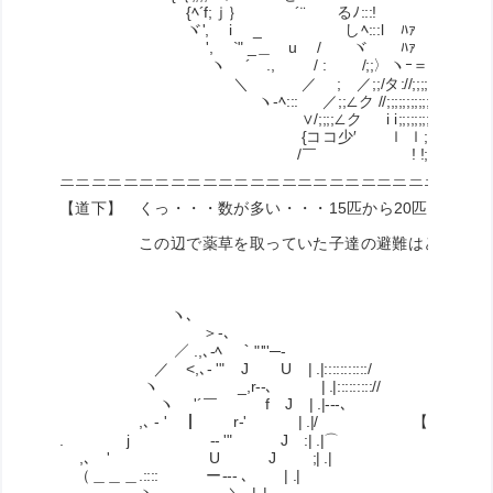
{ﾍ´f;ｊ｝ ´¨ るﾉ:::!
ヾ', i _ しﾍ:::l ﾊｧ
', `" _＿ u / ヾ ﾊｧ
ヽ ´ ., / : /;;〉ヽｰ＝￢
＼ ／ ; ／;;/タ://;;;;;;;;;
ヽ-ﾍ::: ／;;∠ク //;;;;;;;;;;;;
∨/;;;;∠ク i i;;;;;;;;;;;;;;
{ココ少′ ｌ ｌ;;;;;;;;;;;;;;
/￣ ! !;;;;;;;;;;;;;
＿＿＿＿＿＿＿＿＿＿＿＿＿＿＿＿＿＿＿＿＿＿＿＿＿＿＿
￣￣￣￣￣￣￣￣￣￣￣￣￣￣￣￣￣￣￣￣￣￣￣￣￣￣￣
【道下】 くっ・・・数が多い・・・15匹から20匹の群れ
この辺で薬草を取っていた子達の避難はどれ位掛か
ヽ､
＞-､
／ .,､-ﾍ￣｀"'''─-
／ <,､- '" J U | .|:::::::::::/
ヽ _,r‐-､ | .|::::::::://
ヽ '´￣ f J | .|-‐-､
,､ - ' ┃ r‐' | .|/ 【黒沢：Cク
. j -‐ '" J :| .|⌒
,､ ' U J ;| .|
（＿＿＿.:::: ー--- ､ | .|