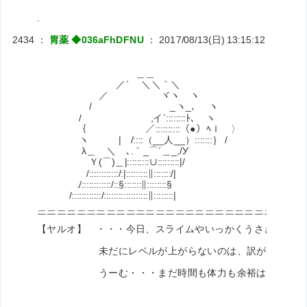
.
2434
：
胃薬 ◆036aFhDFNU
：
2017/08/13(日) 13:15:12
ID:RiNJ
＿＿
／´ ＼＼｀＼
／ ヾヽ ヽ
/ _ヽ_､ ヽ
/ ,イ´::::::::ﾄ､ ヽ
｛ ／::::::::::（●）ﾍｌ 〉
ヽ | /::::（__人__）:::::::｝ /
λ＿ゞ＼ゝ､.｀_⌒´＿_,/У
Ｙ(⌒)＿|:::::::::∪:::::::::|/
/::::::::::::/:|:::::::::∥:::::::/|
./::::::::::::/::§:::::::∥::::::::§
/::::::::::::/::::::::::::::::::∥::::::::|
＿＿＿＿＿＿＿＿＿＿＿＿＿＿＿＿＿＿＿＿＿＿＿＿＿＿＿
￣￣￣￣￣￣￣￣￣￣￣￣￣￣￣￣￣￣￣￣￣￣￣￣￣￣￣
【ヤルオ】 ・・・今日、スライムやいっかくうさぎを合計し
未だにレベルが上がらないのは、訳があるんだ
うーむ・・・まだ時間も体力も余裕はあるし、もう3