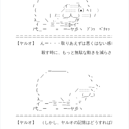
/ ＿ ヽ
/ ,イ´::::::::ﾄ､ ヽ
｛ ／::::::::::（●）ﾍｌ 〉
ヽ | /::::（__人__）:::::::｝ /
λ＿ゞ＼ゝ､.｀_⌒´＿_,/У
ｲ ー￣三 ￣二三[]=イ"ゝ
/弋＿ー ＝ ー─ヤ彡ヽ ﾌﾞﾝｯ ﾍﾞﾁｬｯ
＿＿＿＿＿＿＿＿＿＿＿＿＿＿＿＿＿＿＿＿＿＿＿＿＿＿＿
￣￣￣￣￣￣￣￣￣￣￣￣￣￣￣￣￣￣￣￣￣￣￣￣￣￣￣
【ヤルオ】 んー・・・取りあえずは悪くはない感じだけど
殺す時に、もっと無駄な動きを減らさないとな
, ー───── ､
／ ヽ､
/ ヽ
/ ＿_ヽ､
{ ／::::::::::ヽ,｀
ヽ / （__ﾉ_）
λ＿ ＿ゞ＼ゝ､ ｀_⌒/
イ ー￣三 ￣二三 －"ゝ
/弋＿ー ＝ ー─ヤ彡ヽ
＿＿＿＿＿＿＿＿＿＿＿＿＿＿＿＿＿＿＿＿＿＿＿＿＿＿＿
￣￣￣￣￣￣￣￣￣￣￣￣￣￣￣￣￣￣￣￣￣￣￣￣￣￣￣
【ヤルオ】 （しかし、ヤルオの記憶はどうすれば戻るのだ