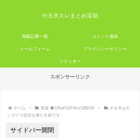
やる夫スレまとめ宝箱
掲載記事一覧
コメント連絡
メールフォーム
プライバシーポリシー
ツイッター
スポンサーリンク
ホーム
胃薬 ◆036aFhDFNUの調剤所
やる夫はセ
ンダイで役目を果たす様です
サイドバー開閉