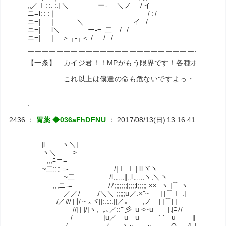
,,／ｌ: :. :.| ＼ ー‐ ＼ノ / イ
ニ=l: : :｜ / : /
ニ=|: : : | ＼ イ : /
ニ=|: : : l＼ ー‐=ﾆ二: :./: :/
ニ=|: : : | ＞┬‐┬＜ /: : : /: :/
＿＿＿＿＿＿＿＿＿＿＿＿＿＿＿＿＿＿＿＿＿＿＿＿＿＿＿
￣￣￣￣￣￣￣￣￣￣￣￣￣￣￣￣￣￣￣￣￣￣￣￣￣￣￣
【一条】 カイジ君！！MPがもう限界です！各種ポーショ
これ以上は僕達の命も危ないですよっ・・・！
.
2436
：
胃薬 ◆036aFhDFNU
：
2017/08/13(日) 13:16:41
ID:RiNJ
|l ヽ＼| ＝~
ヽ＼____> 
___,,,ﾆ＝= 
~二;;;;.=- /|ｌ.ｌ.| llヾヽ -
~二ﾆ /l;;;;;;||;;l;;;;;;ヽ;＼ヽ ~~
_,,,ニ-= /ﾉ;;;;;;;|;;;;l;;;;; ××_ヽ |
／／/ ./＼＼ ;;;;;u／.×''~ | |⌒ｌ .| _
/／/// |∥/ ~ ｡ヾ||:.:.:.||／｡ ,ノ | |⌒| | ヽ
//| | |/|ヽ,_,.､／::'''彡ｰu <~u |.|ﾆﾉ/ |ヾ
/ |u／ u u ｀' u ||ｰ ′ 
./ ／ _丶u u __,,О /| .