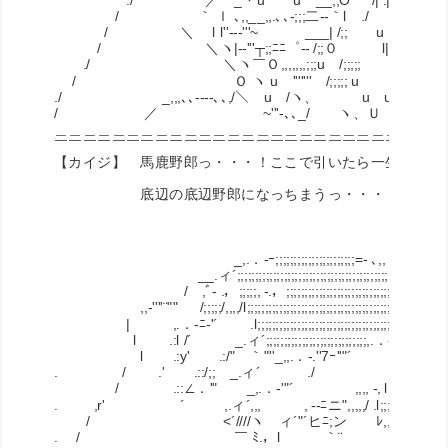
/ ｀ ｌ ､,,__,,.､､-;;;二-‐｀l .
/ ＼ l l''‐-‐'''~ ___| /;; u｜
/ ＼ヽ|-‐'''┬;;ﾆﾆ゜-‐ /;;０ l|ヽ、
./ ＼ヽ￣Ｏ,,,,,,,;;;u /;;;;; u u |ヽ、ーｰ
/ Ｏ ヽ u ''''''' /;;;;; u / （ 
./ _,,,､､-‐‐-､､,/＼ u /ヽ、 u u /
/ ／ ~'''‐､､_/ ヽ、Ｕ ノ ''-＝=
＿＿＿＿＿＿＿＿＿＿＿＿＿＿＿＿＿＿＿＿＿＿＿＿＿＿＿
￣￣￣￣￣￣￣￣￣￣￣￣￣￣￣￣￣￣￣￣￣￣￣￣￣￣￣
【カイジ】 馬鹿野郎っ・・・！ここで引いたら一生後悔す
底辺の底辺野郎になっちまうっ・・・！援軍は来
_,.．-ｰ;;;;;;;;;;;;;;;;;;;;;;=- ､,,
__.ィ´;;;;;;;;;;;;;;;;;;;;;;;;;;;;;;;;;;;;;;;;;;;;;;;｀ヽ
/ ,ﾞ- .，;;;;;, -.，;;;;;;;;;;;;;;;;;;;;;;;;;;;;;;;;;;ﾊ
,,‐''''¨"" /;;;;;/,,,,/l;;;;;;;;;;;;;;;;;;;;;;;;;;;;;;;;;;;;;;;;l
| ,.．-ﾆ-'´ .l;;;;;;;;;;;;;;;;;;;;;;;;;;;;;;;;;;;;;;;;;;l
l .:l /´ _.ィ´;;;;;;;;;;;;;;;;;;;;;;;;;;;;,.．-ｰ､;;l
l .:y' .:/" ｀"''_,,.．-.''7ｰ''"´ l;;;;!
. / .' .::/;; _.ィ´ ./ l;;;;l
/ .::∠．'" _,.．-'"´ ,,,, -, l;;;;l
. ,r' ´ ,.ィ´,,, , -‐ﾆニ",,,,,/ .l;;;, ､
/ <´////ヽ ィ´"´ヒﾆ;ン ﾚ,, l 
. / ￣ ﾐ.，l ｀¨ ﾘ" ,'