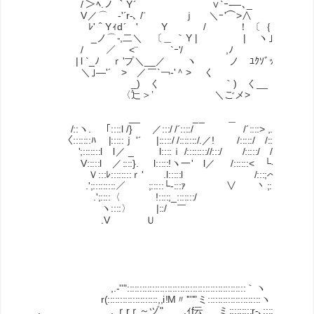
/ ＞ﾍ.ノ ｀Y´ ∨`ｰ-―､_ / ＞ﾍ
V／⌒ゝ‐'´r-､ /¨ ｊ ＼ｰ'⌒>∧ V／⌒ゝ‐'
ﾚ'＾Yｨd´ ' Y / ！ 〔｛｛ l | .ﾚ
_ノ⌒‐,二＼ 〔＿ ｀Y | | ヽ｣ソ _ノ
/ ／ <¨ `ｰ'/ ,ﾉ / ／
| l `_ﾉ ｒ'プ＼__／ ヽ ノ ﾕｸｿﾞｯ | l `
＼｣―'´ > ／￣`￢-'＾> く ＼｣―'´
_) く ｀) く__ 
〈辷＞’ ＼ごメ> 〈
__ __
/::ヽ. ｢::::l /} ／:::/ /´::
〈:::::::ﾊ |:::::ｊ '´ |:::::/ /::::
';:::::::l l／ _ l::::ｉ /:::::::://:::/ 
V:::::l ／::::}. l:::::!ヽ一' l／ /::::::
Ｖ:::ﾚ::::::::ｒ' .l:::::l /:::;へ::
.';:::::::::／ ;:::::└‐:::ｧ ∨ 丶;::::>. ,':
.';::::〈 !::::;_:::::::/ ｀ レ
ヽ::::〉 |::/ ￣ /::::
.V Ｕ 〈:::/
/
,.-''":::::::::::::::::::::::::::::::::::::::::::::::｀ヽ
r(::::::::::::::::::::,,i!M〃''''"ミ:::::::::::::::::::::ヽ
. ゞ, ｒrｒ～ヅ" ,ｨf云 ミ::::::::;r-､::::ﾍ .