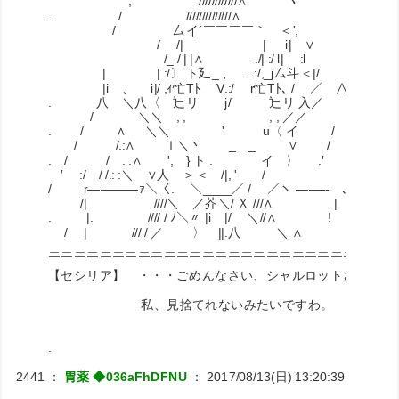
, ////////////∧ ヽ
. / //////////////∧
/ 厶イ´￣￣￣￣｀ ＜',
/ /| | i| ∨ '
/_ / | |∧ ./| :/ l| :l '
| | :/〕 ト廴_ 、 ..:/,_j厶斗＜|/ ',
|i 、 i|/ ,ｨ忙Tﾄ V.:/ r忙Tﾄ､ / ／
. 八 ＼八〈 辷リ j/ 辷リ 入／ /
/ ＼＼ , , , , ／／ ,
. / ∧ ＼＼ ' u〈 イ / '
/ /.:∧ ｌ＼丶 _ _ ∨ / ∧
. / / . :∧ ', } ト . イ 〉 .′
′ :/ / /.: :＼ ∨人 ＞＜ /|, ' / ＼
/ r――――ｧ＼〈. ＼____／ / ／ヽ ――-- ､
/| ////＼ ／芥＼/ Ｘ ///∧ |
. |. //// / ﾉ＼〃 |i |/ ＼//∧ !
/ | /// / ／ 〉 ||.八 ＼ ∧ |
＿＿＿＿＿＿＿＿＿＿＿＿＿＿＿＿＿＿＿＿＿＿＿＿＿＿＿
￣￣￣￣￣￣￣￣￣￣￣￣￣￣￣￣￣￣￣￣￣￣￣￣￣￣￣
【セシリア】 ・・・ごめんなさい、シャルロットさん・・
私、見捨てれないみたいですわ。
.
2441
：
胃薬 ◆036aFhDFNU
：
2017/08/13(日) 13:20:39
ID:RiNJ