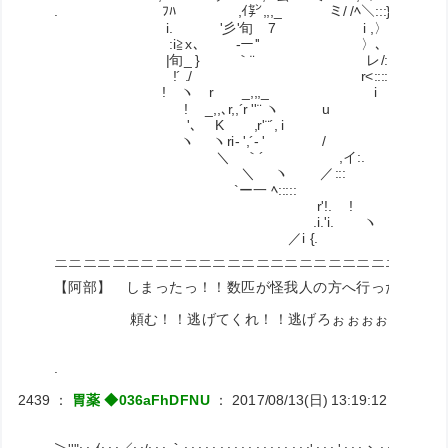
. ﾌﾊ ,ｲ㌢,,,_ ミ/ /ﾍ＼:::} 
i. '彡'旬 7 i ,〉 }:
:i≧x､ -ー'' 〉､ /::| 
|旬_ } ｀¨ レ/:::::l ｀
!´ ./ r<::::::::l
! ヽ r _,,,_ i .ヽ:::::l
! _,,､r,,´r ''¨ ヽ u ヽ､i
'､ Kゝ ,r'¨´, i L 
ヽ ヽri- ',´- ' / ヽ ｀
＼ ｀´ ,イ:. '. / i
＼ ヽ ／::: / |
`ー一 ﾍ::::: /.
r'!. ! ./
.i.'i. ヽ 
／i {. /.
＿＿＿＿＿＿＿＿＿＿＿＿＿＿＿＿＿＿＿＿＿＿＿＿＿＿＿
￣￣￣￣￣￣￣￣￣￣￣￣￣￣￣￣￣￣￣￣￣￣￣￣￣￣￣
【阿部】 しまったっ！！数匹が怪我人の方へ行ったぞ！！
頼む！！逃げてくれ！！逃げろぉぉぉぉぉ！！！
.
2439
：
胃薬 ◆036aFhDFNU
：
2017/08/13(日) 13:19:12
ID:RiNJ