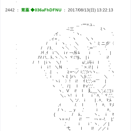
.
2442
：
胃薬 ◆036aFhDFNU
：
2017/08/13(日) 13:22:13
ID:RiNJ
＿ -ー=ュ､
-ﾆ三 ﾐヽ
,イ、 ｀ヽ､ '、
,ィ= , ｀ヽ ＼ヽ ィ
. / i ヽ、、 ＼ ヽ｀ミニ彡'〈
. / / ﾄ, ヽ＼ ＼ ',＝' ´ ',
/ｲ ,ｲ i '＼ iｒ￢斥ﾑ i '、 |
. /'i! / !､. ﾄ､ヽ.＼ヽ ヾﾆ'!|i､ |
. / ! | iヽ ＼! ｀ u',.i斗i l '
. i i ! ＼N 、 ＿ ｀>. i! | i '、 
. '、.| ゝ､ ≧=ｰ-／ i;';';!ハヽ､. ' ヽゝ彡'
'、i ヽミ }ハ ＼|i ;';'. ＼ ﾏ､弋´
' ヽi 〉! i! ｲ l;';';-=￣ | ﾏ､ ＞=
ヽ '、 / | l l!∨';';'、 
ヽ、V i! l 廴__＼';∠;';'| i
＼､ヽ! i l i｀ﾊ,｀ヾ;';',乂 ＿ -
＼ ソ. i | . ﾊ, ﾏ;ﾑ 
. ,ｨ /. l ! ﾊ, ﾏ;ﾑ _ヽ
/ ヽ、＿ｙ ,' i ﾊ, ﾏ;ﾑ-='´
{ / ﾑ、 ヽ､ i ﾏ;ﾑ _ -='
ヽ=＝/ i! ￣ ￢＝-!. |;';'ﾑ ヽ ／ : 
,' i i｀ヽ、 ／ | i!;';';'ﾑ ／＼／: : : :
弋 l l! ／／ i ＞=-＞､ ／: : : : : : : : : : : 