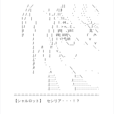
./ .／ ,.| | ', ', 
/ ./ | 、 .l / | |l ', ',
./ ./ . | ｀ l .､/ . l l ', ',
l ./ | .| l.｀.`l l.､', ', ', ', l.､.
| ｌ | .| l . -H.､ `､ .＼､_',.l_､＿_l
|.l .| .| l . ＞=､.ミ.､ ｀＼.l -',-, l _
|l l | | |/ll| ､)//iﾐ 戈´ ＼.',≡ﾐ､ .'
|! l | | l/ll| .l////|＼ l`ゝ /ﾍ 
.l .', | l ヾ!弋///l .＼ ∨ l/////＼ 
.l .',| ､l ` ＼__l .＼ ∨ |//////l
.| /l l! `､ ＼ ∨ !////// / l ,
.| ./ l | ヾ.､ ＼∨ ｀ ー‐' '' , ,
.| / l .| .i＼、 ﾉ ｀ 
.|,' l ',. ´ , ／ 
.|! ', 、 u , ／l ./_
.l! ', ＼ ,／ l / l::
.| .∧ .＼ ´ ｀ 、 .l / .l.
.i:::::', l::::＼ , .l / ／:::::
.|::::::', .l:::::::::::..、 , ' l ./ ／::
.|::::::::', .!:::::::::::::::..、 _ . ' .l ./ ／:::
.|::::::::::', |:::::::::::::::::::::::´:::::::::＼ .l ./ ／:::
＿＿＿＿＿＿＿＿＿＿＿＿＿＿＿＿＿＿＿＿＿＿＿＿＿＿＿
￣￣￣￣￣￣￣￣￣￣￣￣￣￣￣￣￣￣￣￣￣￣￣￣￣￣￣
【シャルロット】 セシリア・・・！？