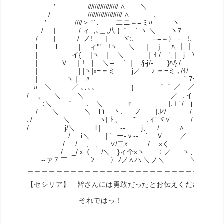
′ ///////////////// ∧ ＼
/ /////////////////// ∧ 、
′ ////＞ ''´､￣￣ 二ニ＝=ミﾊ ヽ
/ | / ィ_,､＿,八 { ｀￣´ ヽ ＼ ヽﾏ :.
/ | /_ノ! _|__ ヾ:、 -‐=＝}―- !、 /
l l | ィ'" !ヽ ＼ | ｊ ﾊ, ｜｜.ヽ/
| :. ..イ{: |ヽ | ＼ ｜ｲ / ', | j V
| Ｖ ｜! | ＼-‐ ｀:| /j‐j/- }ﾊ/} /
| :. | |ヽ|x=＝ミ j／ ｚ＝=ミ:､/ｲ/
| :. ヽ | 〃 ｀7ｰ ／ 
ﾊ ＼ ／ ､､､､ { ｀｀／ ／ ∧
/ 、 ＼ ＼ ／_. イ 
:＼ ｀ ．_＼_ r ￣ |.ｉ´/ j /
/ ＼ ＼￣l`i 丶. __ ノ |.ﾚ′/ /
. / ＼ ヽ| ﾄ 、 ¨´ .ィ´ヾ∨ /
/ j/＼ l | ‐- j、 / ∧
/ i＼ |｀ ー-ｖ-‐ ´ Ｖ ／ :、
/ / ,ゝ、 ∨/二ﾏ / xく ヽ
/ _/ｘく /＼ }ィ个xヽ 〈 ／ ヽ、 ＼
-‐ァ７￣:::::::::::::ﾝ 〉ﾉノ∧ハ ＼ノ＼ ＼ー-- ﾀ
＿＿＿＿＿＿＿＿＿＿＿＿＿＿＿＿＿＿＿＿＿＿＿＿＿＿＿
￣￣￣￣￣￣￣￣￣￣￣￣￣￣￣￣￣￣￣￣￣￣￣￣￣￣￣
【セシリア】 皆さんには勇敢だったとお伝えくださいな。
それではっ！