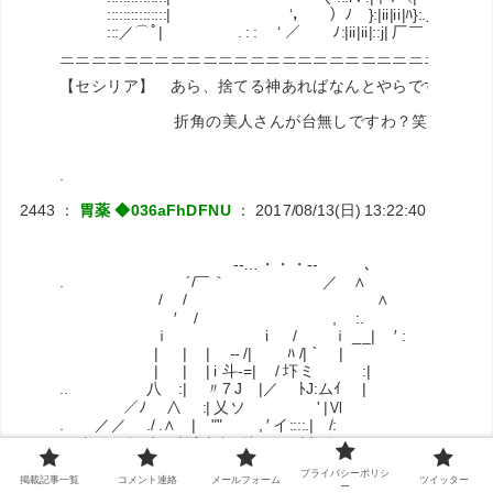
:::::::::::::::| ‘， ）ﾉ }:|ii|ii|ﾊ}:.乂_{＿＿＿＿＿/
:::／⌒ﾟ| . : : ‘ ／ ﾉ:|ii|ii|::j| 厂￣ | | ／ ﾉ::
＿＿＿＿＿＿＿＿＿＿＿＿＿＿＿＿＿＿＿＿＿＿＿＿＿＿＿
￣￣￣￣￣￣￣￣￣￣￣￣￣￣￣￣￣￣￣￣￣￣￣￣￣￣￣
【セシリア】 あら、捨てる神あればなんとやらですわよ？
折角の美人さんが台無しですわ？笑顔にならな
.
2443
：
胃薬 ◆036aFhDFNU
：
2017/08/13(日) 13:22:40
ID:RiNJ
-‐…・・・‐- ､
. ´/￣｀ ／ ∧
/ / ∧
′ / , :.
ｉ i / ｉ __| ′ :
| | | -‐ /| ﾊ /|｀ |
| | | i 斗‐=| / 圷ミ :|
.. 八 :| 〃7 J |／ ﾄJ:ムｲ |
／ﾉ ∧ :| 乂ソ ゞ' |Ⅵ
. ／／ ./ .∧ | "" , ′ イ::::.| /:
. ′ ／ / ,∧:|¨¨{｛. ‘-=≦〉≫ｘ:|./ ＼
. / __ ‐= ∧ ｛｛ゞ='Ⅵ´ -=/、 } 〉
プライバシーポリシ
/ -=ﾆ7´ ≪､.:::..∧ |/ 〉ﾆ〉／
掲載記事一覧
コメント連絡
メールフォーム
ツイッター
ー